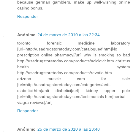
because german gamblers, make up well-wishing online
casino bonus.
Responder
Anónimo
24 de marzo de 2010 a las 22:34
toronto forensic medicine laboratory
[url=http://usadrugstoretoday.com/catalogue/f.htm]No
prescription online pharmacy[/url] why is smoking so bad
http://usadrugstoretoday.com/products/aciclovir.htm christus
health system
http://usadrugstoretoday.com/products/revatio.htm
arizona muscle cars for sale
[url=http://usadrugstoretoday.com/categories/anti-
diabetici.htm]anti diabetici[/url] kidney upper pole
[url=http://usadrugstoretoday.com/testimonials.htm]herbal
viagra reviews[/url]
Responder
Anónimo
25 de marzo de 2010 a las 23:48