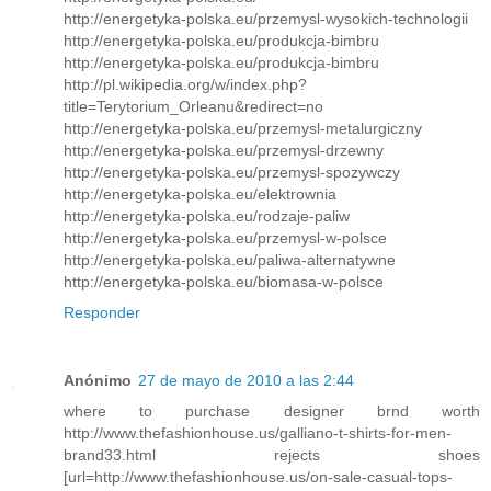
http://energetyka-polska.eu/przemysl-wysokich-technologii
http://energetyka-polska.eu/produkcja-bimbru
http://energetyka-polska.eu/produkcja-bimbru
http://pl.wikipedia.org/w/index.php?
title=Terytorium_Orleanu&redirect=no
http://energetyka-polska.eu/przemysl-metalurgiczny
http://energetyka-polska.eu/przemysl-drzewny
http://energetyka-polska.eu/przemysl-spozywczy
http://energetyka-polska.eu/elektrownia
http://energetyka-polska.eu/rodzaje-paliw
http://energetyka-polska.eu/przemysl-w-polsce
http://energetyka-polska.eu/paliwa-alternatywne
http://energetyka-polska.eu/biomasa-w-polsce
Responder
Anónimo
27 de mayo de 2010 a las 2:44
where to purchase designer brnd worth
http://www.thefashionhouse.us/galliano-t-shirts-for-men-
brand33.html rejects shoes
[url=http://www.thefashionhouse.us/on-sale-casual-tops-