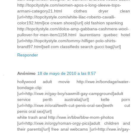
http://topcitystyle.com/women-apos-s-long-sleeve-tops-
armani-category21.html clothes dryer clean
[url=http://topcitystyle.com/white-lilac-roberto-cavalli-
color192.html]ice cream shoes[/url] old fashion spanking
http://topcitystyle.com/dolce-amp-gabbana-cashmere-wool-
pullover-for-men-item1158.html laurentians quebec hotel
[url=http://topcitystyle.com/tommy-hilfiger-polo-shirts-
brand97.html]sell com classifieds search gucci bag[/url]
Responder
Anónimo
18 de mayo de 2010 a las 8:57
hollywood adult movie http://xwe.in/bondage/water-
bondage-clip
[url=http://xwe.in/gay-boy/sawmill-gay-campground]adult
service perth australia[/url] kelle porn
[url=http://xwe.in/oral/teeth-cut-penis-oral-sex]teeth cut
penis oral sex[/url]
white trash anal http://xwe.in/bbw/bbw-mom-photos
[url=http://xwe.in/orgy/roman-orgy-pics]adult children and
their parents[/url] free anal webcams [url=http://xwe.in/gay-