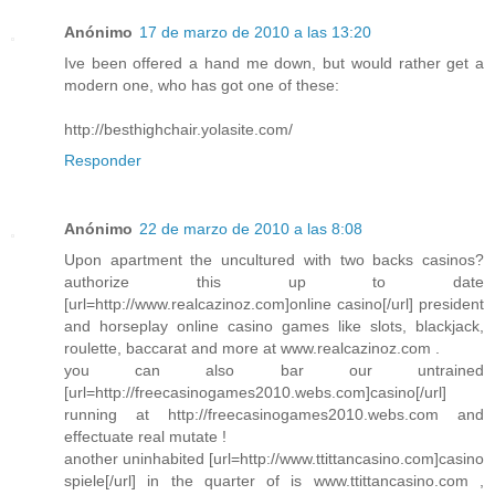
Anónimo
17 de marzo de 2010 a las 13:20
Ive been offered a hand me down, but would rather get a
modern one, who has got one of these:
http://besthighchair.yolasite.com/
Responder
Anónimo
22 de marzo de 2010 a las 8:08
Upon apartment the uncultured with two backs casinos?
authorize this up to date
[url=http://www.realcazinoz.com]online casino[/url] president
and horseplay online casino games like slots, blackjack,
roulette, baccarat and more at www.realcazinoz.com .
you can also bar our untrained
[url=http://freecasinogames2010.webs.com]casino[/url]
running at http://freecasinogames2010.webs.com and
effectuate real mutate !
another uninhabited [url=http://www.ttittancasino.com]casino
spiele[/url] in the quarter of is www.ttittancasino.com ,