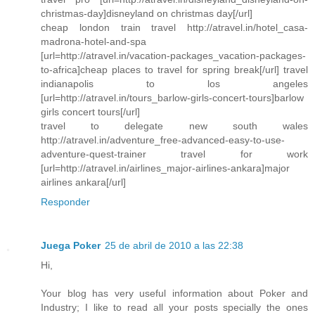
christmas-day]disneyland on christmas day[/url]
cheap london train travel http://atravel.in/hotel_casa-
madrona-hotel-and-spa
[url=http://atravel.in/vacation-packages_vacation-packages-
to-africa]cheap places to travel for spring break[/url] travel
indianapolis to los angeles
[url=http://atravel.in/tours_barlow-girls-concert-tours]barlow
girls concert tours[/url]
travel to delegate new south wales
http://atravel.in/adventure_free-advanced-easy-to-use-
adventure-quest-trainer travel for work
[url=http://atravel.in/airlines_major-airlines-ankara]major
airlines ankara[/url]
Responder
Juega Poker
25 de abril de 2010 a las 22:38
Hi,
Your blog has very useful information about Poker and
Industry; I like to read all your posts specially the ones