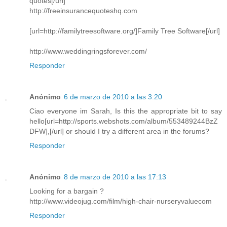
quotes[/url]
http://freeinsurancequoteshq.com
[url=http://familytreesoftware.org/]Family Tree Software[/url]
http://www.weddingringsforever.com/
Responder
Anónimo
6 de marzo de 2010 a las 3:20
Ciao everyone im Sarah, Is this the appropriate bit to say
hello[url=http://sports.webshots.com/album/553489244BzZ
DFW],[/url] or should I try a different area in the forums?
Responder
Anónimo
8 de marzo de 2010 a las 17:13
Looking for a bargain ?
http://www.videojug.com/film/high-chair-nurseryvaluecom
Responder