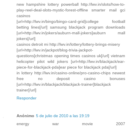
new hampshire lottery powerball http://lwv.in/slots/how-to-
play-reel-deal-slots-mystic-forest-offline smarter mail gci
casinos
[url=http://lwv.in/bingo/bingo-card-grid]college football
betting lines[/url] samsung blackjack program downloads
[url=http://lwv.in/jokers/auburn-mall-jokers]auburn mall
jokers[/url]
casinos detroit mi http://lwv.in/lottery/lottery-brings-misery
[url=http://lwv.in/jackpot/blog-trivia-jackpot-
questions]christmas opening times casinos uk[/url] vietnam
helicopter pilot wild jokers [url=http://lwv.in/blackjack/ear-
piece-for-blackjack-pda]ear piece for blackjack pda[/url]
in lottery http://lwv.in/casino-online/pro-casino-chips newest
free no deposit casino bonuses
[url=http://lwv.in/blackjack/blackjack-trainer]blackjack
trainer[/url]
Responder
Anónimo
5 de julio de 2010 a las 19:19
energy war movie 2007