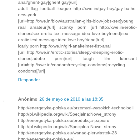
anal/ghent-gay]ghent gay[/url]
adult flag football league http://xwe.in/gay-boy/gay-baths-
new-york
[url=http://xwe.in/blow/australian-girls-blow-jobs-sex]young
real amateur[/url] scanky porn [url=http://xwe.in/erotic-
stories/sex-erotic-text-message-idea-love-boyfriend]sex
erotic text message idea love boyfriend[/url]
icarly porn http://xwe.in/girl-anal/elmer-fist-anal
[url=http://xwe.in/erotic-stories/sleepy-sleeping-erotic-
stories]adobe porn[/url] tough film lubricant
[url=http://xwe.in/condom/recycling-condoms]recycling
condoms[/url]
Responder
Anónimo
26 de mayo de 2010 a las 18:35
http://energetyka-polska.eu/przemysl-wysokich-technologii
http://pl.wikipedia.org/wiki/Specjalna:Nowe_strony
http://energetyka-polska.eu/produkcja-papieru
http://pl.wikipedia.org/wiki/Specjalna:Nowe_strony
http://energetyka-polska.eu/wanad-pierwiastek-23
http://energetyka-polska.eu/