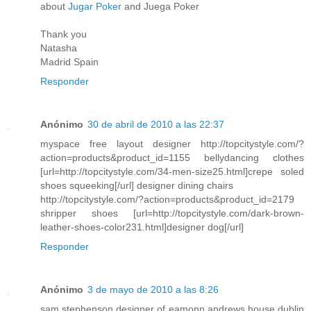
about
Jugar Poker
and Juega Poker
Thank you
Natasha
Madrid Spain
Responder
Anónimo
30 de abril de 2010 a las 22:37
myspace free layout designer http://topcitystyle.com/?
action=products&product_id=1155 bellydancing clothes
[url=http://topcitystyle.com/34-men-size25.html]crepe soled
shoes squeeking[/url] designer dining chairs
http://topcitystyle.com/?action=products&product_id=2179
shripper shoes [url=http://topcitystyle.com/dark-brown-
leather-shoes-color231.html]designer dog[/url]
Responder
Anónimo
3 de mayo de 2010 a las 8:26
sam stephenson designer of eamonn andrews house dublin