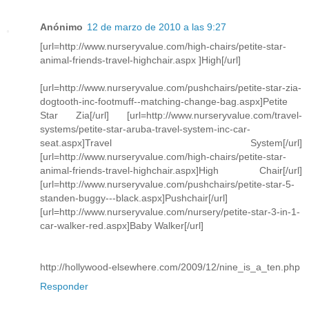
Anónimo
12 de marzo de 2010 a las 9:27
[url=http://www.nurseryvalue.com/high-chairs/petite-star-
animal-friends-travel-highchair.aspx ]High[/url]
[url=http://www.nurseryvalue.com/pushchairs/petite-star-zia-
dogtooth-inc-footmuff--matching-change-bag.aspx]Petite
Star Zia[/url] [url=http://www.nurseryvalue.com/travel-
systems/petite-star-aruba-travel-system-inc-car-
seat.aspx]Travel System[/url]
[url=http://www.nurseryvalue.com/high-chairs/petite-star-
animal-friends-travel-highchair.aspx]High Chair[/url]
[url=http://www.nurseryvalue.com/pushchairs/petite-star-5-
standen-buggy---black.aspx]Pushchair[/url]
[url=http://www.nurseryvalue.com/nursery/petite-star-3-in-1-
car-walker-red.aspx]Baby Walker[/url]
http://hollywood-elsewhere.com/2009/12/nine_is_a_ten.php
Responder