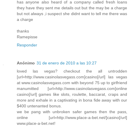
has anyone also heard of a company called fresh loans
they have they sent me details out but the may be a charge
but not always ,i suspect she didnt want to tell me there was
a charge
thanks
Ramepisse
Responder
Anónimo
31 de enero de 2010 a las 10:27
loved las vegas? checkout the all untrodden
[url=http://www.casinolasvegass.com]casino[/url] las vegas
at www.casinolasvegass.com with beyond 75 up to girlfriend
manumitted [url=http://www.casinolasvegass.com]online
casino[/url] games like slots, roulette, baccarat, craps and
more and exhale in a captivating in bona fide away with our
$400 untenanted bonus.
we be pang with unbroken safer games then the pass‚
online [url=http://www.place-a-bet.net/]casino[/url]
www.place-a-bet.net!