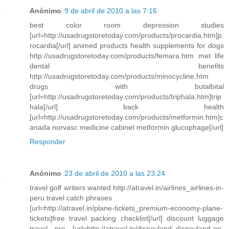
Anónimo
9 de abril de 2010 a las 7:16
best color room depression studies
[url=http://usadrugstoretoday.com/products/procardia.htm]p
rocardia[/url] animed products health supplements for dogs
http://usadrugstoretoday.com/products/femara.htm met life
dental benefits
http://usadrugstoretoday.com/products/minocycline.htm
drugs with butalbital
[url=http://usadrugstoretoday.com/products/triphala.htm]trip
hala[/url] back health
[url=http://usadrugstoretoday.com/products/metformin.htm]c
anada norvasc medicine cabinet metformin glucophage[/url]
Responder
Anónimo
23 de abril de 2010 a las 23:24
travel golf writers wanted http://atravel.in/airlines_airlines-in-
peru travel catch phrases
[url=http://atravel.in/plane-tickets_premium-economy-plane-
tickets]free travel packing checklist[/url] discount luggage
travel pro [url=http://atravel.in/disneyland_disneyland-on-