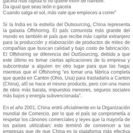
gacela más rápida si no quiere morir de hambre.
Da igual que seas león o gacela
Cuando salga el sol, más vale que empieces a correr"
Si la India es la estrella del Outsourcing, China representa
la galaxia Offshoring. El país comunista más grande del
mundo es también el país que recibe más capital extranjero
para la producción y elaboración de productos de miles de
compañías que buscan calidad y bajo costo de fabricación.
El Offshoring se diferencia del OutSourcing, debido a que
este último es tomar ciertas aplicaciones de tu empresa y
subcontratar a alguien en otro lugar para que las haga;
mientras que el Offshoring “es tomar una fábrica completa
que queda en Canton (Ohio, Usa) para trasladarla a Canton
(China), allí se hace el mismo producto, pero con una mano
de obra más barata, impuestos menores, seguros sociales
más bajos y energía subvencionada”.
En el año 2001, China entró oficialmente en la Organización
mundial de Comercio, por lo que el país se comprometía a
respetar los cánones comerciales y leyes que la mayoría de
los países utilizaban: esto terminó de convencer a las
empresas que de que China es la plataforma más efectiva