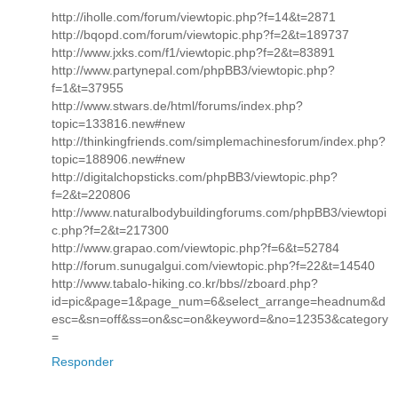
http://iholle.com/forum/viewtopic.php?f=14&t=2871
http://bqopd.com/forum/viewtopic.php?f=2&t=189737
http://www.jxks.com/f1/viewtopic.php?f=2&t=83891
http://www.partynepal.com/phpBB3/viewtopic.php?
f=1&t=37955
http://www.stwars.de/html/forums/index.php?
topic=133816.new#new
http://thinkingfriends.com/simplemachinesforum/index.php?
topic=188906.new#new
http://digitalchopsticks.com/phpBB3/viewtopic.php?
f=2&t=220806
http://www.naturalbodybuildingforums.com/phpBB3/viewtopi
c.php?f=2&t=217300
http://www.grapao.com/viewtopic.php?f=6&t=52784
http://forum.sunugalgui.com/viewtopic.php?f=22&t=14540
http://www.tabalo-hiking.co.kr/bbs//zboard.php?
id=pic&page=1&page_num=6&select_arrange=headnum&d
esc=&sn=off&ss=on&sc=on&keyword=&no=12353&category
=
Responder