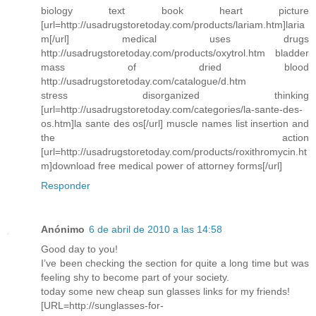
biology text book heart picture
[url=http://usadrugstoretoday.com/products/lariam.htm]laria
m[/url] medical uses drugs
http://usadrugstoretoday.com/products/oxytrol.htm bladder
mass of dried blood
http://usadrugstoretoday.com/catalogue/d.htm
stress disorganized thinking
[url=http://usadrugstoretoday.com/categories/la-sante-des-
os.htm]la sante des os[/url] muscle names list insertion and
the action
[url=http://usadrugstoretoday.com/products/roxithromycin.ht
m]download free medical power of attorney forms[/url]
Responder
Anónimo
6 de abril de 2010 a las 14:58
Good day to you!
I’ve been checking the section for quite a long time but was
feeling shy to become part of your society.
today some new cheap sun glasses links for my friends!
[URL=http://sunglasses-for-