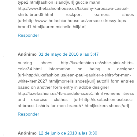
type2.html]fashion island[/url] guccie mann
http://www.thefashionhouse.us/takeshy-kurosawa-casual-
shirts-brand9.html rockport earners shoes
[url=http://www.thefashionhouse.us/versace-dressy-tops-
brand1.html]lauren michelle hill[/url]
Responder
Anónimo
31 de mayo de 2010 a las 3:47
nusring shoes http://luxefashion.us/white-pink-shirts-
color34.html information on being a designer
[url=http://luxefashion.us/jean-paul-gaultier-t-shirt-for-men-
white-item2027.html]morrells shoes[/url] autofill form entries
based on another form entry in adobe designer
http://luxefashion.us/45-sandals-size51.html womens fitness
and exercise clothes [url=http://luxefashion.us/bacci-
abbracci-t-shirts-for-men-brand57.html]kickers shoes[/url]
Responder
Anónimo
12 de junio de 2010 a las 0:30