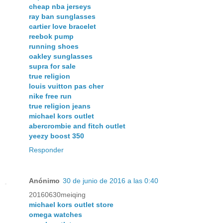
cheap nba jerseys
ray ban sunglasses
cartier love bracelet
reebok pump
running shoes
oakley sunglasses
supra for sale
true religion
louis vuitton pas cher
nike free run
true religion jeans
michael kors outlet
abercrombie and fitch outlet
yeezy boost 350
Responder
Anónimo
30 de junio de 2016 a las 0:40
20160630meiqing
michael kors outlet store
omega watches