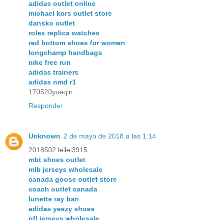
adidas outlet online
michael kors outlet store
dansko outlet
rolex replica watches
red bottom shoes for women
longchamp handbags
nike free run
adidas trainers
adidas nmd r1
170520yueqin
Responder
Unknown
2 de mayo de 2018 a las 1:14
2018502 leilei3915
mbt shoes outlet
mlb jerseys wholesale
canada goose outlet store
coach outlet canada
lunette ray ban
adidas yeezy shoes
nfl jerseys wholesale