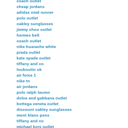
coach outlet
cheap jordans
adidas nmd runner
polo outlet
oakley sunglasses
jimmy choo outlet
hermes belt
coach outlet
nike huarache white
prada outlet
kate spade outlet
tiffany and co
louboutin uk
air force 1
nike tn
air jordans
polo ralph lauren
dolce and gabbana outlet
bottega veneta outlet
discount oakley sunglasses
mont blanc pens
tiffany and co
michael kors outlet