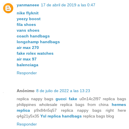
yanmaneee
17 de abril de 2019 a las 0:47
nike flyknit
yeezy boost
fila shoes
vans shoes
coach handbags
longchamp handbags
air max 270
fake rolex watches
air max 97
balenciaga
Responder
Anónimo
8 de julio de 2022 a las 13:23
replica nappy bags
gucci fake
u0n14c2l97 replica bags
philippines wholesale replica bags from china
hermes
replica
p9x84n5q57 replica nappy bags right here
q4g21y5x35
Ysl replica handbags
replica bags blog
Responder