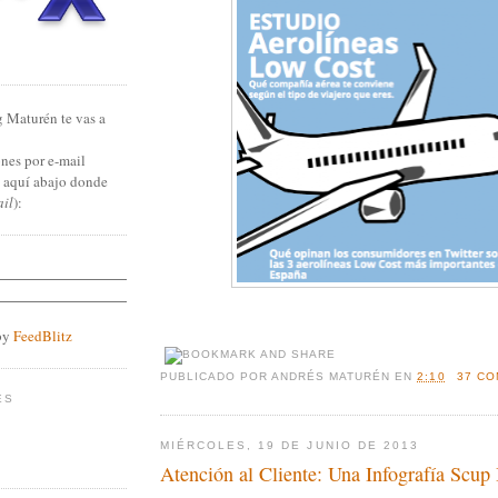
g Maturén te vas a
nes por e-mail
n aquí abajo donde
ail
):
by
FeedBlitz
PUBLICADO POR
ANDRÉS MATURÉN
EN
2:10
37 CO
ES
MIÉRCOLES, 19 DE JUNIO DE 2013
Atención al Cliente: Una Infografía Scup 