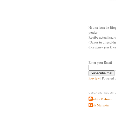
Ni una letra de Blo
perder
Recibe actualizacio
(Danos tu direcció
dice
Enter you E-m
Enter your Email
Preview
| Powered 
COLABORADOR
Andrés Maturén
Luis Maturén