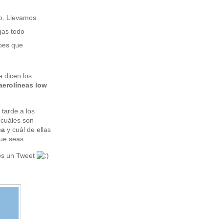
no. Llevamos
gas todo
abes que
 dicen los
aerolíneas low
tarde a los
 cuáles son
ea
y cuál de ellas
que seas.
os un Tweet