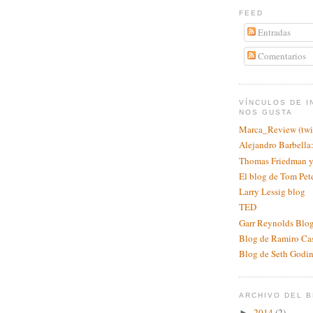
FEED
Entradas
Comentarios
VÍNCULOS DE I
NOS GUSTA
Marca_Review (twit
Alejandro Barbell
Thomas Friedman y
El blog de Tom Pet
Larry Lessig blog
TED
Garr Reynolds Blog
Blog de Ramiro Ca
Blog de Seth Godi
ARCHIVO DEL 
2014
(2)
►