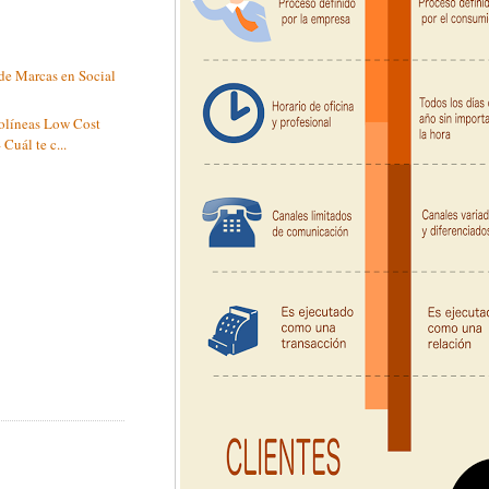
e Marcas en Social
rolíneas Low Cost
Cuál te c...