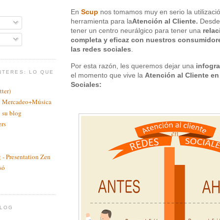
En
Scup
nos tomamos muy en serio la utilizaci
herramienta para la
Atención al Cliente.
Desd
tener un centro neurálgico para tener una
relac
completa y eficaz con nuestros consumidore
las redes sociales
.
Por esta razón, les queremos dejar una
infogra
NTERES: LO QUE
el momento que vive la
Atención al Cliente e
Sociales:
ter)
a: Mercadeo+Música
 su blog
ers
 - Presentation Zen
só
n
BLOG