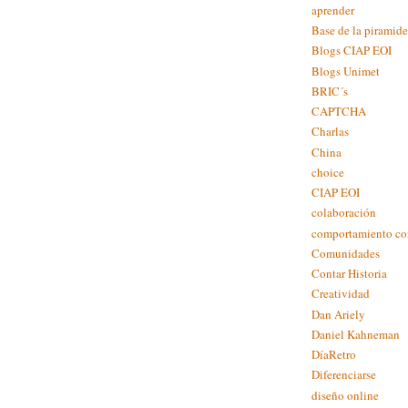
aprender
Base de la piramide
Blogs CIAP EOI
Blogs Unimet
BRIC´s
CAPTCHA
Charlas
China
choice
CIAP EOI
colaboración
comportamiento c
Comunidades
Contar Historia
Creatividad
Dan Ariely
Daniel Kahneman
DíaRetro
Diferenciarse
diseño online