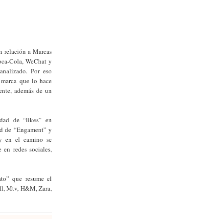
n relación a Marcas
oca-Cola, WeChat y
analizado. Por eso
a marca que lo hace
gente, además de un
idad de “likes” en
ad de “Engament” y
 y en el camino se
 en redes sociales,
ato” que resume el
ll, Mtv, H&M, Zara,