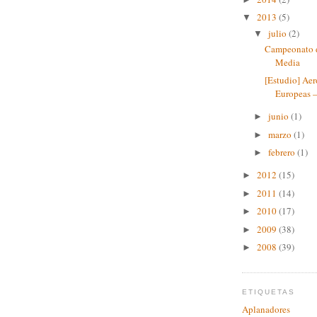
2013
(5)
▼
julio
(2)
▼
Campeonato d
Media
[Estudio] Ae
Europeas – 
junio
(1)
►
marzo
(1)
►
febrero
(1)
►
2012
(15)
►
2011
(14)
►
2010
(17)
►
2009
(38)
►
2008
(39)
►
ETIQUETAS
Aplanadores