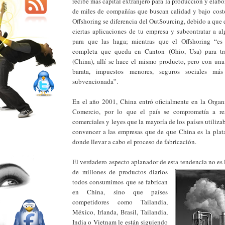
recibe más capital extranjero para la producción y elab
de miles de compañías que buscan calidad y bajo costo
Offshoring se diferencia del OutSourcing, debido a que 
ciertas aplicaciones de tu empresa y subcontratar a al
para que las haga; mientras que el Offshoring “es
completa que queda en Canton (Ohio, Usa) para tr
(China), allí se hace el mismo producto, pero con u
barata, impuestos menores, seguros sociales má
subvencionada”.
En el año 2001, China entró oficialmente en la Orga
Comercio, por lo que el país se comprometía a re
comerciales y leyes que la mayoría de los países utiliza
convencer a las empresas que de que China es la plat
donde llevar a cabo el proceso de fabricación.
El verdadero aspecto aplanador de esta tendencia no es 
de millones de
productos diarios
todos consumimos que se fabrican
en China, sino que países
competidores como Tailandia,
México, Irlanda, Brasil, Tailandia,
India o Vietnam le están siguiendo