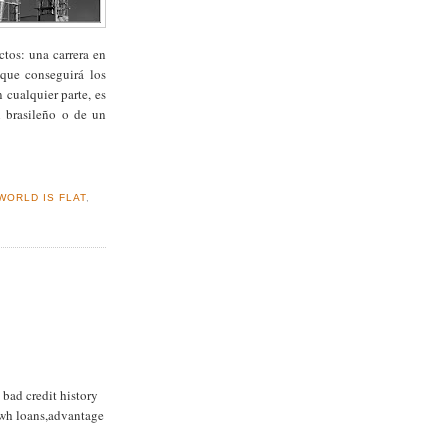
ctos: una carrera en
 que conseguirá los
 cualquier parte, es
n brasileño o de un
WORLD IS FLAT
,
 bad credit history
 ,wh loans,advantage