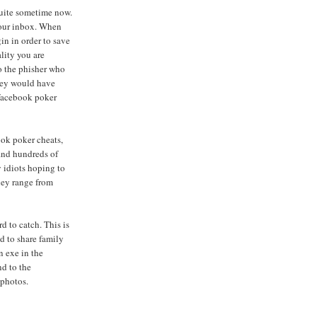
quite sometime now.
your inbox. When
in in order to save
lity you are
to the phisher who
 they would have
 facebook poker
ook poker cheats,
find hundreds of
 idiots hoping to
hey range from
 to catch. This is
ed to share family
n exe in the
nd to the
 photos.