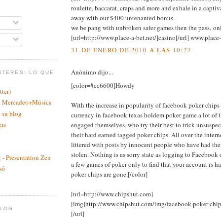
roulette, baccarat, craps and more and exhale in a captiv
away with our $400 untenanted bonus.
we be pang with unbroken safer games then the pass‚ on
[url=http://www.place-a-bet.net/]casino[/url] www.place-
31 DE ENERO DE 2010 A LAS 10:27
Anónimo dijo...
NTERES: LO QUE
[color=#cc6600]Howdy
ter)
a: Mercadeo+Música
With the increase in popularity of facebook poker chips 
 su blog
currency in facebook texas holdem poker game a lot of 
ers
engaged themselves, who try their best to trick unsuspec
their hard earned tagged poker chips. All over the intern
littered with posts by innocent people who have had the
stolen. Nothing is as sorry state as logging to Facebook
 - Presentation Zen
a few games of poker only to find that your account is h
só
poker chips are gone.[/color]
n
[url=http://www.chipshut.com]
[img]http://www.chipshut.com/img/facebook-poker-chip
BLOG
[/url]