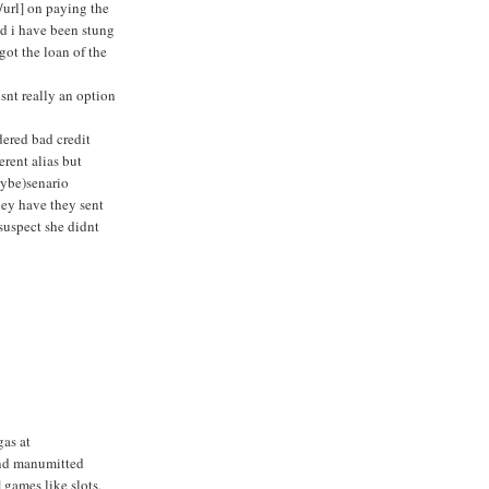
/url] on paying the
nd i have been stung
got the loan of the
snt really an option
ered bad credit
erent alias but
aybe)senario
hey have they sent
 suspect she didnt
gas at
end manumitted
 games like slots,