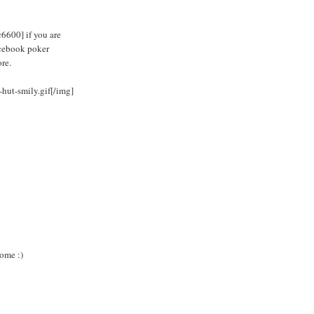
6600] if you are
acebook poker
re.
hut-smily.gif[/img]
ome :)