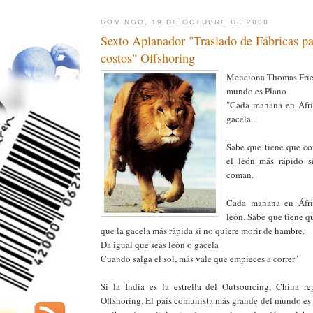
DOMINGO, 19 DE OCTUBRE DE 2008
Sexto Aplanador "Traslado de Fábricas pa
costos" Offshoring
Menciona Thomas Fried
mundo es Plano
"Cada mañana en Áfric
gacela.
Sabe que tiene que co
el león más rápido s
coman.
Cada mañana en Áfri
león. Sabe que tiene q
que la gacela más rápida si no quiere morir de hambre.
Da igual que seas león o gacela
Cuando salga el sol, más vale que empieces a correr"
Si la India es la estrella del Outsourcing, China re
Offshoring. El país comunista más grande del mundo es 