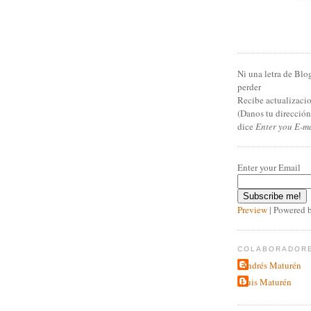
Ni una letra de Blo
perder
Recibe actualizacio
(Danos tu direcció
dice
Enter you E-m
Enter your Email
Preview
| Powered 
COLABORADOR
Andrés Maturén
Luis Maturén