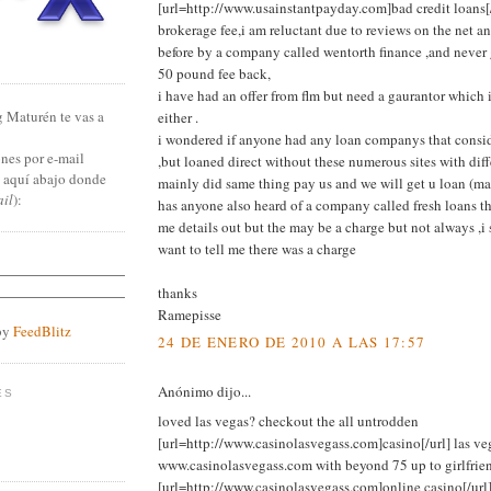
[url=http://www.usainstantpayday.com]bad credit loans[
brokerage fee,i am reluctant due to reviews on the net a
before by a company called wentorth finance ,and never 
50 pound fee back,
i have had an offer from flm but need a gaurantor which i
g Maturén te vas a
either .
i wondered if anyone had any loan companys that consid
nes por e-mail
,but loaned direct without these numerous sites with diff
n aquí abajo donde
mainly did same thing pay us and we will get u loan (m
ail
):
has anyone also heard of a company called fresh loans t
me details out but the may be a charge but not always ,i
want to tell me there was a charge
thanks
Ramepisse
by
FeedBlitz
24 DE ENERO DE 2010 A LAS 17:57
Anónimo dijo...
ES
loved las vegas? checkout the all untrodden
[url=http://www.casinolasvegass.com]casino[/url] las ve
www.casinolasvegass.com with beyond 75 up to girlfri
[url=http://www.casinolasvegass.com]online casino[/url]