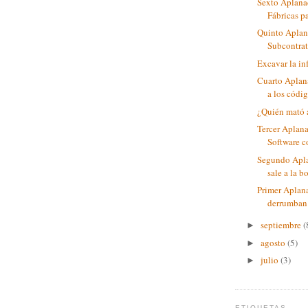
Sexto Aplana
Fábricas pa
Quinto Aplan
Subcontrat
Excavar la in
Cuarto Aplana
a los códig
¿Quién mató a
Tercer Aplan
Software c
Segundo Apla
sale a la 
Primer Aplan
derrumban 
septiembre
(
►
agosto
(5)
►
julio
(3)
►
ETIQUETAS