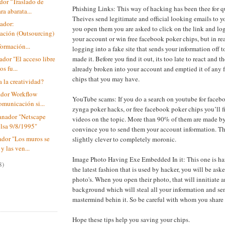
dor "Traslado de
Phishing Links: This way of hacking has been thee for 
ra abarata...
Theives send legitimate and official looking emails to 
ador:
you open them you are asked to click on the link and log
ación (Outsourcing)
your account or win free facebook poker chips, but in rea
formación...
logging into a fake site that sends your information off 
made it. Before you find it out, its too late to react and
dor "El acceso libre
os fu...
already broken into your account and emptied it of any
chips that you may have.
 la creatividad?
ador Workflow
YouTube scams: If you do a search on youtube for faceb
omunicación si...
zynga poker hacks, or free facebook poker chips you’ll 
nador "Netscape
videos on the topic. More than 90% of them are made by
bolsa 9/8/1995"
convince you to send them your account information. T
ador "Los muros se
slightly clever to completely moronic.
y las ven...
Image Photo Having Exe Embedded In it: This one is hard
8)
the latest fashion that is used by hacker, you will be ask
photo's. When you open their photo, that will innitiate a
background which will steal all your information and se
mastermind behin it. So be careful with whom you share
Hope these tips help you saving your chips.