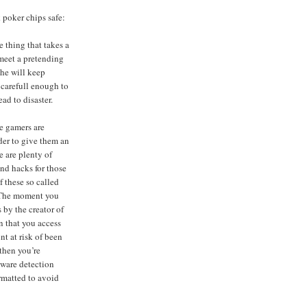
 poker chips safe:
e thing that takes a
meet a pretending
she will keep
 carefull enough to
ead to disaster.
e gamers are
der to give them an
e are plenty of
nd hacks for those
 these so called
. The moment you
s by the creator of
n that you access
t at risk of been
then you’re
yware detection
rmatted to avoid