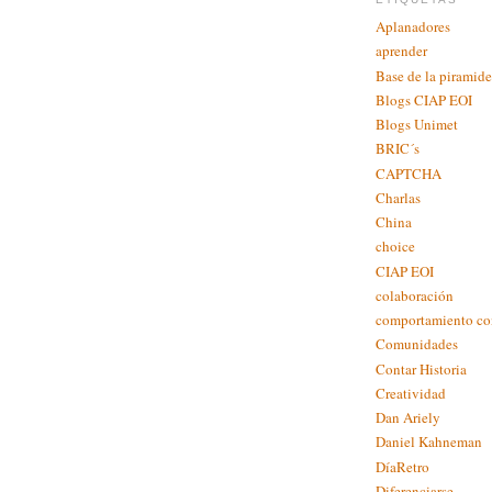
Aplanadores
aprender
Base de la piramide
Blogs CIAP EOI
Blogs Unimet
BRIC´s
CAPTCHA
Charlas
China
choice
CIAP EOI
colaboración
comportamiento c
Comunidades
Contar Historia
Creatividad
Dan Ariely
Daniel Kahneman
DíaRetro
Diferenciarse