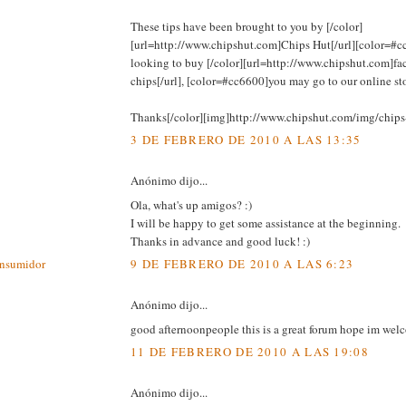
These tips have been brought to you by [/color]
[url=http://www.chipshut.com]Chips Hut[/url][color=#cc
looking to buy [/color][url=http://www.chipshut.com]f
chips[/url], [color=#cc6600]you may go to our online sto
Thanks[/color][img]http://www.chipshut.com/img/chips-
3 DE FEBRERO DE 2010 A LAS 13:35
Anónimo dijo...
Ola, what's up amigos? :)
I will be happy to get some assistance at the beginning.
Thanks in advance and good luck! :)
onsumidor
9 DE FEBRERO DE 2010 A LAS 6:23
Anónimo dijo...
good afternoonpeople this is a great forum hope im welc
11 DE FEBRERO DE 2010 A LAS 19:08
Anónimo dijo...