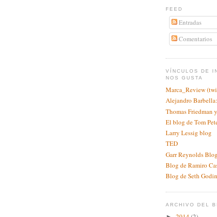
FEED
Entradas
Comentarios
VÍNCULOS DE I
NOS GUSTA
Marca_Review (twit
Alejandro Barbell
Thomas Friedman y
El blog de Tom Pet
Larry Lessig blog
TED
Garr Reynolds Blog
Blog de Ramiro Ca
Blog de Seth Godi
ARCHIVO DEL 
2014
(2)
►