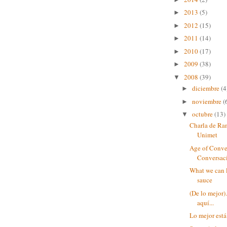
2013
(5)
►
2012
(15)
►
2011
(14)
►
2010
(17)
►
2009
(38)
►
2008
(39)
▼
diciembre
(4
►
noviembre
(
►
octubre
(13)
▼
Charla de Ra
Unimet
Age of Conve
Conversaci
What we can l
sauce
(De lo mejor)
aquí...
Lo mejor está