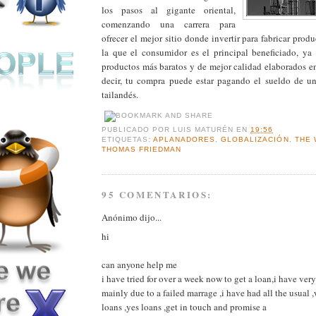
los pasos al gigante oriental,
comenzando una carrera para
ofrecer el mejor sitio donde invertir para fabricar produ
la que el consumidor es el principal beneficiado, ya
productos más baratos y de mejor calidad elaborados en
decir, tu compra puede estar pagando el sueldo de u
tailandés.
PUBLICADO POR
LUIS MATURÉN
EN
19:56
ETIQUETAS:
APLANADORES
,
GLOBALIZACIÓN
,
THE 
THOMAS FRIEDMAN
95 COMENTARIOS:
Anónimo dijo...
hi
can anyone help me
i have tried for over a week now to get a loan,i have very
mainly due to a failed marrage ,i have had all the usual
loans ,yes loans ,get in touch and promise a