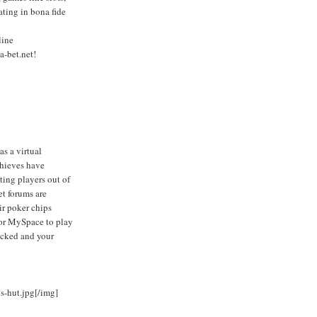
ating in bona fide
line
a-bet.net!
as a virtual
thieves have
ting players out of
et forums are
ir poker chips
 or MySpace to play
acked and your
s-hut.jpg[/img]