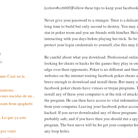
[color=#cc6600]Follow these tips to keep your facebook
Never give your password to a stranger: Trust is a delicat
long time to build but only second to destroy. You may 
star in poker room and you are friends with him/her. He/
interacting with you days before playing her trick. So be
protect your login credentials to yourself, else this may l
)
Be careful about what you download: Professional onlin
6)
looking for cheats or hacks for the games they play in or
edge over their opponents. Poker is no different and ther
websites on the internet touting facebook poker cheats a
miro Casó en la
brave enough to download and install them. But many of
facebook poker cheats have viruses or trojan programs
rsations:
install any of these your computer is at the risk of attack
ones nacidas de un...
the program. He can then have access to vital informatio
earn from spaghetti
from your computer. Leaving your facebook poker accoun
hacked. If you never downloaded any of these programs 
...Lo que ya está
probably safe, and if you have then you should run a sp
program. The best move will be for get your computer fo
any loop holes.
 por venir