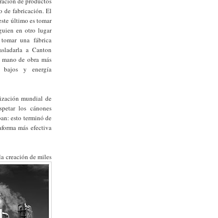
oración de productos
 de fabricación. El
este último es tomar
guien en otro lugar
 tomar una fábrica
asladarla a Canton
na mano de obra más
s bajos y energía
nización mundial de
spetar los cánones
ban: esto terminó de
aforma más efectiva
la creación de miles