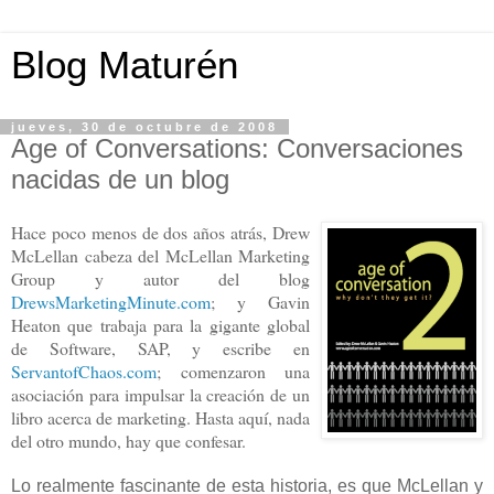
Blog Maturén
jueves, 30 de octubre de 2008
Age of Conversations: Conversaciones
nacidas de un blog
Hace poco menos de dos años atrás, Drew
McLellan cabeza del McLellan Marketing
Group y autor del blog
DrewsMarketingMinute.com
; y Gavin
Heaton que trabaja para la gigante global
de Software, SAP, y escribe en
ServantofChaos.com
; comenzaron una
asociación para impulsar la creación de un
libro acerca de marketing. Hasta aquí, nada
del otro mundo, hay que confesar.
Lo realmente fascinante de esta historia, es que McLellan y