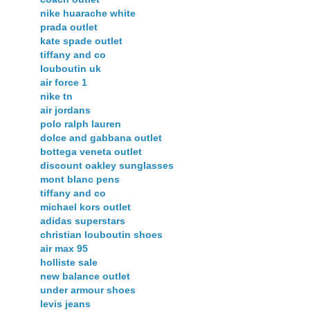
nike huarache white
prada outlet
kate spade outlet
tiffany and co
louboutin uk
air force 1
nike tn
air jordans
polo ralph lauren
dolce and gabbana outlet
bottega veneta outlet
discount oakley sunglasses
mont blanc pens
tiffany and co
michael kors outlet
adidas superstars
christian louboutin shoes
air max 95
holliste sale
new balance outlet
under armour shoes
levis jeans