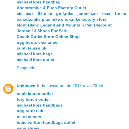
michael kors handbag
Abercrombie & Fitch Factory Outlet
air max 95,nike golf,nike janoski,air max 1,nike
canada,nike plus,nike shox,nike factory store
Mont Blanc Legend And Mountain Pen Discount
Jordan 13 Shoes For Sale
Coach Outlet Store Online Shop
ugg boots clearance
ralph lauren uk
michael kors bags
michael kors outlet
Responder
Unknown
5 de noviembre de 2015 a las 23:35
ralph lauren outlet
tory burch outlet
michael kors handbags
ugg outlet uk
nike trainers
louis vuitton handbags outlet
vans shoes