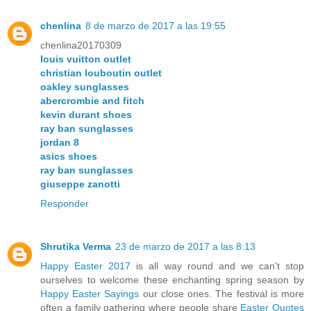
chenlina
8 de marzo de 2017 a las 19:55
chenlina20170309
louis vuitton outlet
christian louboutin outlet
oakley sunglasses
abercrombie and fitch
kevin durant shoes
ray ban sunglasses
jordan 8
asics shoes
ray ban sunglasses
giuseppe zanotti
Responder
Shrutika Verma
23 de marzo de 2017 a las 8:13
Happy Easter 2017
is all way round and we can’t stop
ourselves to welcome these enchanting spring season by
Happy Easter Sayings
our close ones. The festival is more
often a family gathering where people share
Easter Quotes