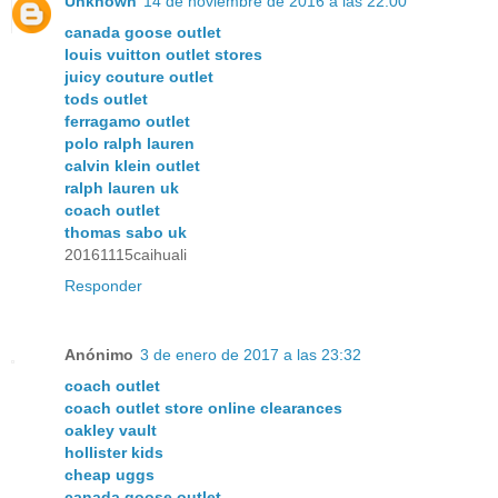
Unknown
14 de noviembre de 2016 a las 22:00
canada goose outlet
louis vuitton outlet stores
juicy couture outlet
tods outlet
ferragamo outlet
polo ralph lauren
calvin klein outlet
ralph lauren uk
coach outlet
thomas sabo uk
20161115caihuali
Responder
Anónimo
3 de enero de 2017 a las 23:32
coach outlet
coach outlet store online clearances
oakley vault
hollister kids
cheap uggs
canada goose outlet