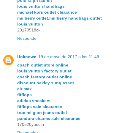
polo ralph lauren
louis vuitton handbags
michael kors outlet clearance
mulberry outlet,mulberry handbags outlet
louis vuitton
20170518ck
Responder
Unknown
19 de mayo de 2017 a las 21:49
coach outlet store online
louis vuitton factory outlet
coach factory outlet online
discount oakley sunglasses
air max
fitflops
adidas sneakers
fitflops sale clearance
true religion jeans outlet
pandora charms sale clearance
170520yueqin
Responder