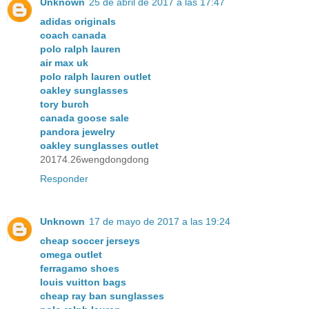
Unknown
25 de abril de 2017 a las 17:47
adidas originals
coach canada
polo ralph lauren
air max uk
polo ralph lauren outlet
oakley sunglasses
tory burch
canada goose sale
pandora jewelry
oakley sunglasses outlet
20174.26wengdongdong
Responder
Unknown
17 de mayo de 2017 a las 19:24
cheap soccer jerseys
omega outlet
ferragamo shoes
louis vuitton bags
cheap ray ban sunglasses