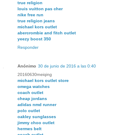
true religion
louis vuitton pas cher
nike free run
true religion jeans
michael kors outlet
abercrombie and fitch outlet
yeezy boost 350
Responder
Anónimo
30 de junio de 2016 a las 0:40
20160630meiqing
michael kors outlet store
omega watches
coach outlet
cheap jordans
adidas nmd runner
polo outlet
oakley sunglasses
jimmy choo outlet
hermes belt
coach outlet