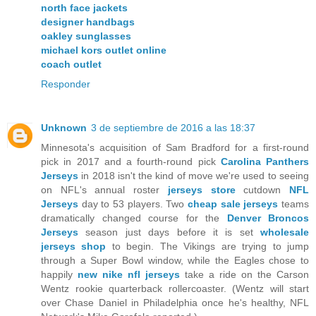
north face jackets
designer handbags
oakley sunglasses
michael kors outlet online
coach outlet
Responder
Unknown
3 de septiembre de 2016 a las 18:37
Minnesota's acquisition of Sam Bradford for a first-round
pick in 2017 and a fourth-round pick
Carolina Panthers
Jerseys
in 2018 isn't the kind of move we're used to seeing
on NFL's annual roster
jerseys store
cutdown
NFL
Jerseys
day to 53 players. Two
cheap sale jerseys
teams
dramatically changed course for the
Denver Broncos
Jerseys
season just days before it is set
wholesale
jerseys shop
to begin. The Vikings are trying to jump
through a Super Bowl window, while the Eagles chose to
happily
new nike nfl jerseys
take a ride on the Carson
Wentz rookie quarterback rollercoaster. (Wentz will start
over Chase Daniel in Philadelphia once he's healthy, NFL