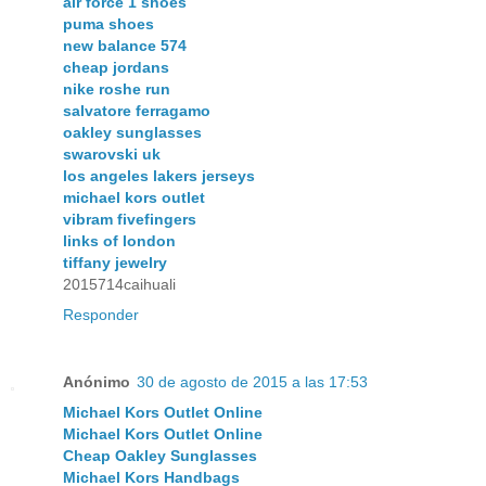
air force 1 shoes
puma shoes
new balance 574
cheap jordans
nike roshe run
salvatore ferragamo
oakley sunglasses
swarovski uk
los angeles lakers jerseys
michael kors outlet
vibram fivefingers
links of london
tiffany jewelry
2015714caihuali
Responder
Anónimo
30 de agosto de 2015 a las 17:53
Michael Kors Outlet Online
Michael Kors Outlet Online
Cheap Oakley Sunglasses
Michael Kors Handbags