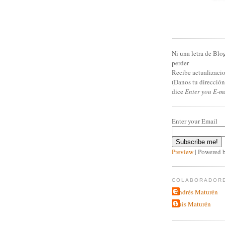
Ni una letra de Blo
perder
Recibe actualizacio
(Danos tu direcció
dice
Enter you E-m
Enter your Email
Preview
| Powered 
COLABORADOR
Andrés Maturén
Luis Maturén