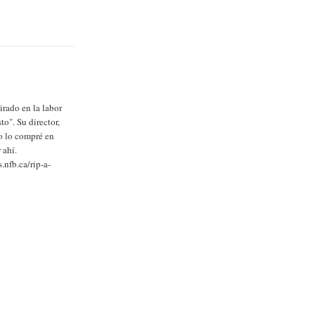
irado en la labor
o". Su director,
Yo lo compré en
 ahí.
s.nfb.ca/rip-a-