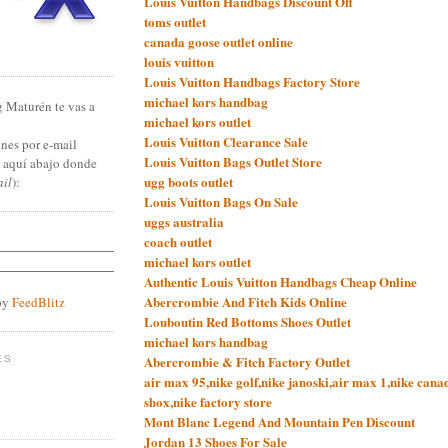
Louis Vuitton Handbags Discount Off
toms outlet
canada goose outlet online
louis vuitton
Louis Vuitton Handbags Factory Store
michael kors handbag
g Maturén te vas a
michael kors outlet
Louis Vuitton Clearance Sale
nes por e-mail
Louis Vuitton Bags Outlet Store
n aquí abajo donde
ugg boots outlet
ail
):
Louis Vuitton Bags On Sale
uggs australia
coach outlet
michael kors outlet
Authentic Louis Vuitton Handbags Cheap Online
Abercrombie And Fitch Kids Online
by
FeedBlitz
Louboutin Red Bottoms Shoes Outlet
michael kors handbag
Abercrombie & Fitch Factory Outlet
ES
air max 95,nike golf,nike janoski,air max 1,nike canad
shox,nike factory store
Mont Blanc Legend And Mountain Pen Discount
Jordan 13 Shoes For Sale