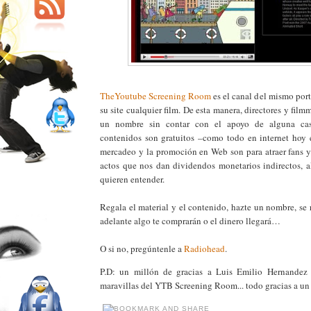
TheYoutube Screening Room
es el canal del mismo port
su site cualquier film. De esta manera, directores y fil
un nombre sin contar con el apoyo de alguna cas
contenidos son gratuitos –como todo en internet hoy
mercadeo y la promoción en Web son para atraer fans y 
actos que nos dan dividendos monetarios indirectos,
quieren entender.
Regala el material y el contenido, hazte un nombre, se
adelante algo te comprarán o el dinero llegará…
O si no, pregúntenle a
Radiohead
.
P.D: un millón de gracias a Luis Emilio Hernandez
maravillas del YTB Screening Room... todo gracias a un