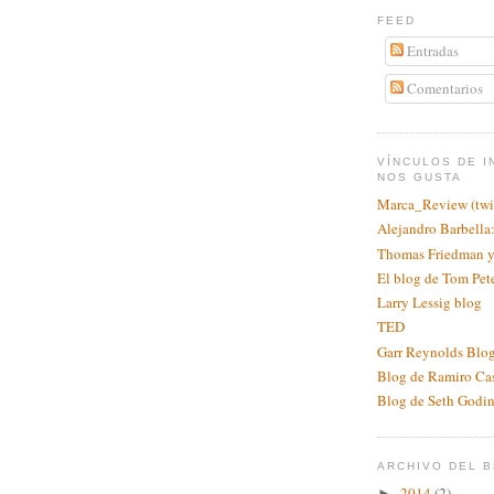
FEED
Entradas
Comentarios
VÍNCULOS DE I
NOS GUSTA
Marca_Review (twit
Alejandro Barbell
Thomas Friedman y
El blog de Tom Pet
Larry Lessig blog
TED
Garr Reynolds Blog
Blog de Ramiro Ca
Blog de Seth Godi
ARCHIVO DEL 
2014
(2)
►