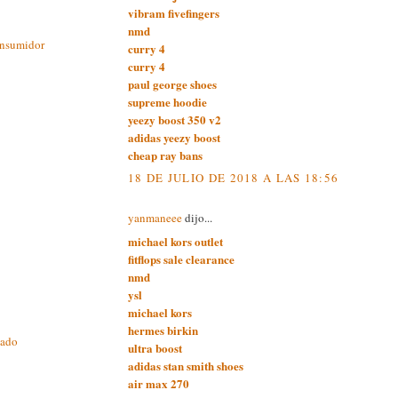
vibram fivefingers
nmd
onsumidor
curry 4
curry 4
paul george shoes
supreme hoodie
yeezy boost 350 v2
adidas yeezy boost
cheap ray bans
18 DE JULIO DE 2018 A LAS 18:56
yanmaneee
dijo...
michael kors outlet
fitflops sale clearance
nmd
ysl
michael kors
hermes birkin
cado
ultra boost
adidas stan smith shoes
air max 270