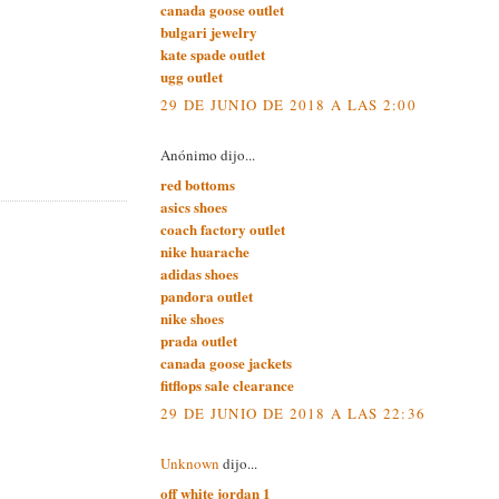
canada goose outlet
bulgari jewelry
kate spade outlet
ugg outlet
29 DE JUNIO DE 2018 A LAS 2:00
Anónimo dijo...
red bottoms
asics shoes
coach factory outlet
nike huarache
adidas shoes
pandora outlet
nike shoes
prada outlet
canada goose jackets
fitflops sale clearance
29 DE JUNIO DE 2018 A LAS 22:36
Unknown
dijo...
off white jordan 1