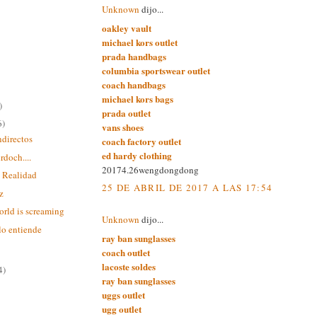
Unknown
dijo...
oakley vault
michael kors outlet
prada handbags
columbia sportswear outlet
coach handbags
michael kors bags
)
prada outlet
6)
vans shoes
ndirectos
coach factory outlet
ed hardy clothing
doch....
20174.26wengdongdong
s Realidad
25 DE ABRIL DE 2017 A LAS 17:54
z
orld is screaming
Unknown
dijo...
 lo entiende
ray ban sunglasses
coach outlet
lacoste soldes
4)
ray ban sunglasses
uggs outlet
ugg outlet