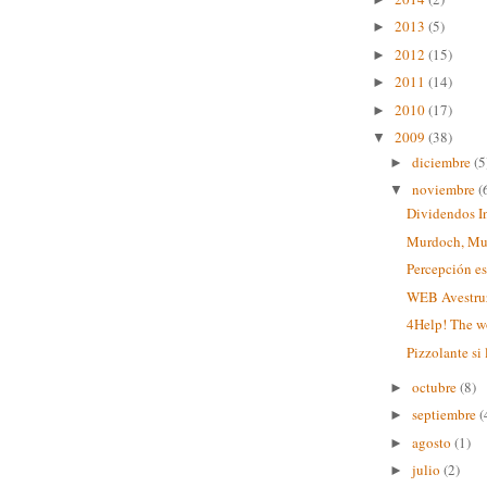
2013
(5)
►
2012
(15)
►
2011
(14)
►
2010
(17)
►
2009
(38)
▼
diciembre
(5
►
noviembre
(
▼
Dividendos I
Murdoch, Mur
Percepción e
WEB Avestru
4Help! The w
Pizzolante si
octubre
(8)
►
septiembre
(
►
agosto
(1)
►
julio
(2)
►