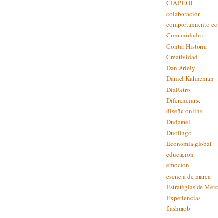
CIAP EOI
colaboración
comportamiento c
Comunidades
Contar Historia
Creatividad
Dan Ariely
Daniel Kahneman
DíaRetro
Diferenciarse
diseño online
Dudamel
Duolingo
Economía global
educacion
emocion
esencia de marca
Estratégias de Mer
Experiencias
flashmob