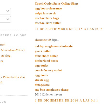
Coach Outlet Store Online Shop
ugg boots clearance
ralph lauren uk
michael kors bags
michael kors outlet
24 DE SEPTIEMBRE DE 2015 A LAS 0:17
NTERES: LO QUE
chenmeinv0
dijo...
ter)
oakley sunglasses wholesale
a: Mercadeo+Música
gucci outlet
 su blog
toms shoes outlet
timberland boots
ers
ugg outlet
coach factory outlet
ugg boots
 - Presentation Zen
stivali ugg
só
fitflops sale
n
ray ban sunglasses cheap
201612.6chenjinyan
6 DE DICIEMBRE DE 2016 A LAS 0:11
BLOG