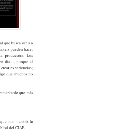
al que busca subir a
mmakers pueden hacer
a productora. Los
 en día—, porque el
crear experiencias;
 algo que muchos no
 remarkable que más
 que nos mostró la
 blod del CIAP.