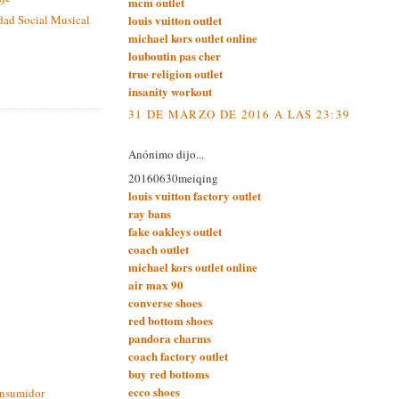
mcm outlet
louis vuitton outlet
dad Social Musical
michael kors outlet online
louboutin pas cher
true religion outlet
insanity workout
31 DE MARZO DE 2016 A LAS 23:39
Anónimo dijo...
20160630meiqing
louis vuitton factory outlet
ray bans
fake oakleys outlet
coach outlet
michael kors outlet online
air max 90
converse shoes
red bottom shoes
pandora charms
coach factory outlet
buy red bottoms
ecco shoes
onsumidor