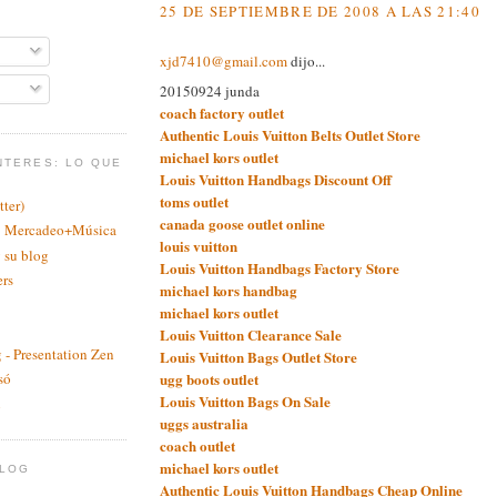
25 DE SEPTIEMBRE DE 2008 A LAS 21:40
xjd7410@gmail.com
dijo...
20150924 junda
coach factory outlet
Authentic Louis Vuitton Belts Outlet Store
michael kors outlet
NTERES: LO QUE
Louis Vuitton Handbags Discount Off
toms outlet
ter)
canada goose outlet online
a: Mercadeo+Música
louis vuitton
 su blog
Louis Vuitton Handbags Factory Store
ers
michael kors handbag
michael kors outlet
Louis Vuitton Clearance Sale
 - Presentation Zen
Louis Vuitton Bags Outlet Store
ugg boots outlet
só
Louis Vuitton Bags On Sale
n
uggs australia
coach outlet
michael kors outlet
BLOG
Authentic Louis Vuitton Handbags Cheap Online