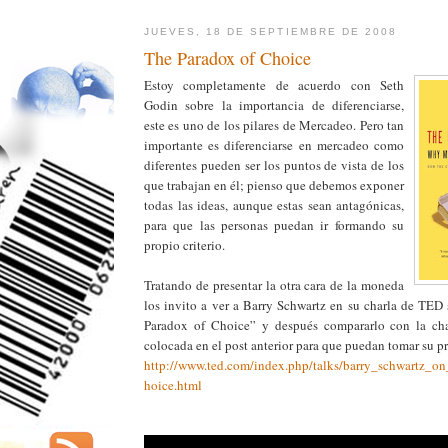
JUEVES, 18 DE SEPTIEMBRE DE 2008
The Paradox of Choice
Estoy completamente de acuerdo con Seth
Godin sobre la importancia de diferenciarse,
este es uno de los pilares de Mercadeo. Pero tan
importante es diferenciarse en mercadeo como
diferentes pueden ser los puntos de vista de los
que trabajan en él; pienso que debemos exponer
todas las ideas, aunque estas sean antagónicas,
para que las personas puedan ir formando su
propio criterio.
Tratando de presentar la otra cara de la moneda
los invito a ver a Barry Schwartz en su charla de TED 
Paradox of Choice” y después compararlo con la ch
colocada en el post anterior para que puedan tomar su pr
http://www.ted.com/index.php/talks/barry_schwartz_o
hoice.html