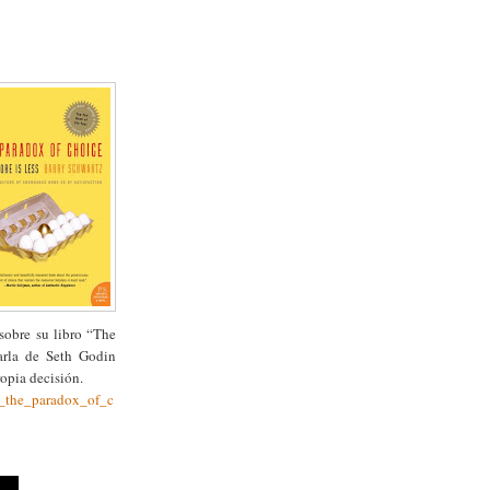
sobre su libro “The
arla de Seth Godin
opia decisión.
n_the_paradox_of_c