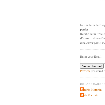
Ni una letra de Blo
perder
Recibe actualizacio
(Danos tu direcció
dice
Enter you E-m
Enter your Email
Preview
| Powered 
COLABORADOR
Andrés Maturén
Luis Maturén