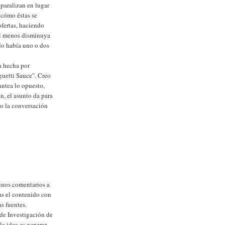
 paralizan en lugar
e cómo éstas se
ofertas, haciendo
 al menos disminuya
do había uno o dos
a hecha por
uetti Sauce". Creo
antea lo opuesto,
, el asunto da para
co la conversación
unos comentarios a
as el contenido con
s fuentes.
 de Investigación de
la idea es generar