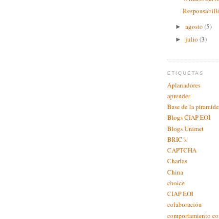
Responsabili
agosto
(5)
►
julio
(3)
►
ETIQUETAS
Aplanadores
aprender
Base de la piramide
Blogs CIAP EOI
Blogs Unimet
BRIC´s
CAPTCHA
Charlas
China
choice
CIAP EOI
colaboración
comportamiento c