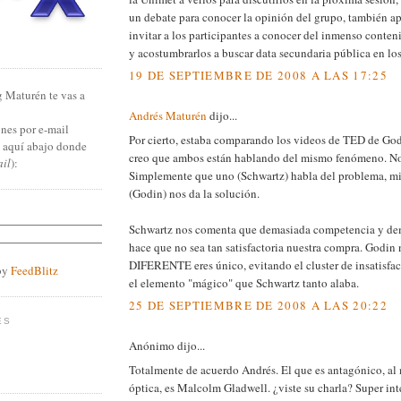
un debate para conocer la opinión del grupo, también a
invitar a los participantes a conocer del inmenso conte
y acostumbrarlos a buscar data secundaria pública en lo
19 DE SEPTIEMBRE DE 2008 A LAS 17:25
g Maturén te vas a
Andrés Maturén
dijo...
nes por e-mail
Por cierto, estaba comparando los videos de TED de God
n aquí abajo donde
creo que ambos están hablando del mismo fenómeno. No
ail
):
Simplemente que uno (Schwartz) habla del problema, mie
(Godin) nos da la solución.
Schwartz nos comenta que demasiada competencia y dem
hace que no sea tan satisfactoria nuestra compra. Godin
DIFERENTE eres único, evitando el cluster de insatisfac
by
FeedBlitz
el elemento "mágico" que Schwartz tanto alaba.
25 DE SEPTIEMBRE DE 2008 A LAS 20:22
ES
Anónimo dijo...
Totalmente de acuerdo Andrés. El que es antagónico, al
óptica, es Malcolm Gladwell. ¿viste su charla? Super int