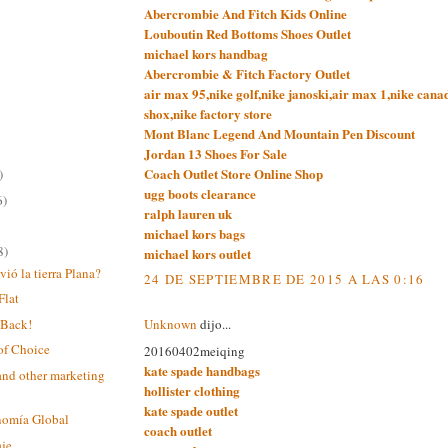
Abercrombie And Fitch Kids Online
Louboutin Red Bottoms Shoes Outlet
michael kors handbag
Abercrombie & Fitch Factory Outlet
air max 95,nike golf,nike janoski,air max 1,nike canad
shox,nike factory store
Mont Blanc Legend And Mountain Pen Discount
Jordan 13 Shoes For Sale
Coach Outlet Store Online Shop
)
ugg boots clearance
6)
ralph lauren uk
michael kors bags
8)
michael kors outlet
ió la tierra Plana?
24 DE SEPTIEMBRE DE 2015 A LAS 0:16
Flat
 Back!
Unknown
dijo...
of Choice
20160402meiqing
kate spade handbags
and other marketing
hollister clothing
kate spade outlet
nomía Global
coach outlet
aje