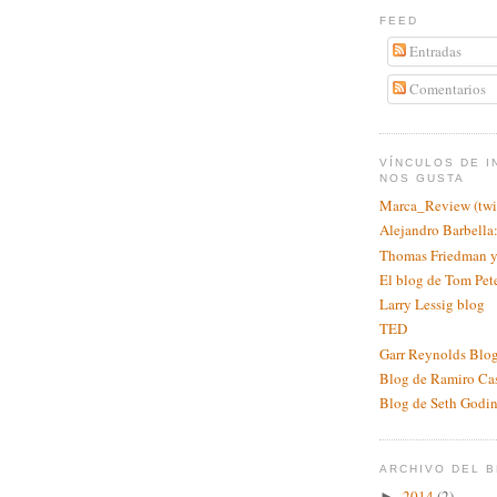
FEED
Entradas
Comentarios
VÍNCULOS DE I
NOS GUSTA
Marca_Review (twit
Alejandro Barbell
Thomas Friedman y
El blog de Tom Pet
Larry Lessig blog
TED
Garr Reynolds Blog
Blog de Ramiro Ca
Blog de Seth Godi
ARCHIVO DEL 
2014
(2)
►