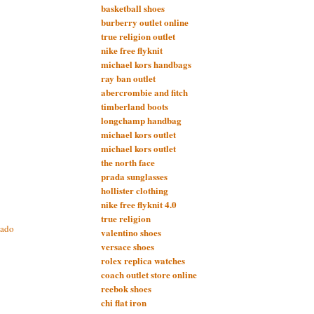
basketball shoes
burberry outlet online
true religion outlet
nike free flyknit
michael kors handbags
ray ban outlet
abercrombie and fitch
timberland boots
longchamp handbag
michael kors outlet
michael kors outlet
the north face
prada sunglasses
hollister clothing
nike free flyknit 4.0
true religion
cado
valentino shoes
versace shoes
rolex replica watches
coach outlet store online
reebok shoes
chi flat iron