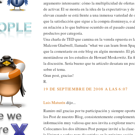
argumento interesante: cómo la multiplicidad de ofertas
de activar. El se monta en la idea de la expectativas y d
elevan cuando se está frente a una inmensa variedad de 
que la satisfacción que sigue a la compra disminuya, o
en relación a lo que hubiese ocurrido en el pasado cuan
productos por categoría.
Una charla de TED que camina en la vereda opuesta es l
Malcom Gladwell, llamada "what we can learn from Spag
que la comentaste en este blog en algún momento. El pl
montándose en los estudios de Howard Moskowitz. En fin
la discusión. Sería bueno que tu artículo desatara un po
sobre el tema.
Gran post, gracias!
R.
19 DE SEPTIEMBRE DE 2008 A LAS 6:07
Luis Maturén
dijo...
Ramiro mil gracias por tu participación y siempre oport
los Post de nuestro Blog, consistentemente complement
información muy valiosa que nos invita a explorar nueva
Colocamos los dos últimos Post porque invité a la clase
la Unimet a verlos para discutirlos en la próxima sesión, 