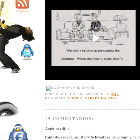
PUBLICADO POR
LUIS MATURÉN
EN
9:43
ETIQUETAS:
CHOICE
,
MARKETING
,
TED
19 COMENTARIOS:
Anónimo dijo...
Fantástica idea Luis. Barry Schwartz es psicólogo y ha