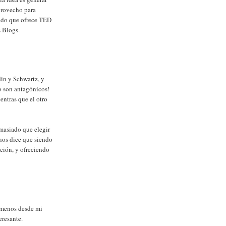
provecho para
nido que ofrece TED
s Blogs.
in y Schwartz, y
 son antagónicos!
ntras que el otro
asiado que elegir
 nos dice que siendo
ción, y ofreciendo
 menos desde mi
eresante.