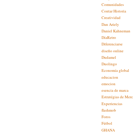
Comunidades
Contar Historia
Creatividad
Dan Ariely
Daniel Kahneman
DíaRetro
Diferenciarse
diseño online
Dudamel
Duolingo
Economía global
educacion
emocion
esencia de marca
Estratégias de Mer
Experiencias
flashmob
Foros
Fútbol
GHANA