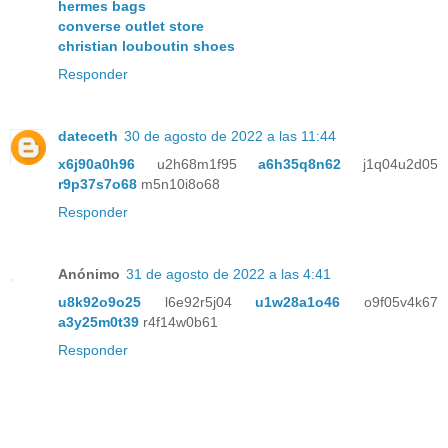
hermes bags
converse outlet store
christian louboutin shoes
Responder
dateceth
30 de agosto de 2022 a las 11:44
x6j90a0h96
u2h68m1f95
a6h35q8n62
j1q04u2d05
r9p37s7o68
m5n10i8o68
Responder
Anónimo
31 de agosto de 2022 a las 4:41
u8k92o9o25
l6e92r5j04
u1w28a1o46
o9f05v4k67
a3y25m0t39
r4f14w0b61
Responder