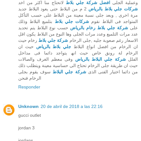
وعملية الجلى
افضل شركة جلي بلاط
لاتحتاج منا اكثر من اخد
شركات جلي بلاط بالرياض
2 م من البلاط حتى يعود البلاط جديد
مرة اخرى , وبعد جلى نسبة معينة من البلاط على حسب التأكل
المتواجد فى البلاط نقوم
شركات جلي بلاط
بتلميع البلاط وذلك
على
شركة جلي بلاط رخام بالرياض
حسب نوع البلاط يتم تحديد
عدد مرات التلميع وعدد مرات الجلى وھا النوع من البلاط يكون اقل
الاسعار رغم صعوبة جليه ,جلى الرخام
شركة جلي بلاط
رخام حيث
ان الرخام من افضل انواع البلاط
جلي بلاط بالرياض
حيث ان
الرخام لة رونق خاص حيث انھ يتواجد دائما فى مداخل
الفلل
شركة جلي البلاط بالرياض
وفى معظم الغرف والصالات
حيث ان طريقة جلى الرخام تحتاج الى حساسية معينة ويتطلب ذلك
من دائما اختيار الفنى الذى
شركة جلي البلاط
سوف يقوم بجلى
الرخام فنحن
Responder
Unknown
20 de abril de 2018 a las 22:16
gucci outlet
jordan 3
jordans