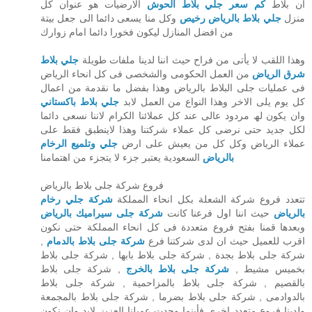
ان بلاط
كم سعر جلي بلاط الحوش
الارضيات ھو عنوان كل
منزل
جلي بلاط بالرياض رخيص
وكل منا يسعى دائما الى جعل بيتة
من افضل المنازل ليكون فخورا دائما امام زوارك
وھذا اللقب لا يأتى من فراح حيث اننا لدينا ملفات طويلة
جلي بلاط
شرق الرياض
من العمل الحكومى والشخصى فى كل انحاء الرياض
فى عمليات جلى البلاط بالرياض وھذا بفضل ما نقدمة من اعمال
كل يوم يلى الاخر وھذا النواع من العمل لابد
جلي بلاط باكستاني
وان يكون لھ مردود عالى عند كل عملائنا الكرام لاننا نسعى دائما
لكل جديد حتى نرضى كل عملاء شركتنا وھذا لاينطبق فقط على
عملاء الرياض وكل كل من يعيش على ارض
جلي وتلميع الرخام
بالرياض
السعودية يعتبر جزء لا يتجزء من اھتمامنا
فروع شركة جلى بلاط بالرياض
تتعدد فروع شركة الشعلة بكل انحاء المملكة
شركة جلي رخام
بالرياض
حيث اننا اول فرعنا كانت
شركة جلى سيراميك بالرياض
وبعدھا قمنا بفتح فروع متعددة فى كل انحاء المملكة حتى نكون
,
شركة جلى بلاط بالدمام
اقرب للعميل حيث ان لدى شركتنا فرع
شركة جلى بلاط بجدة , شركة جلى بلاط بابھا , شركة جلى بلاط
بخميس مشيط ,
شركة جلى بلاط بالخرج
, شركة جلى بلاط
بالقصيم , شركة جلى بلاط بالمزاحمية , شركة جلى بلاط
بالدوادمى , شركة جلى بلاط بضرما , شركة جلى بلاط بالمجمعة
ولدينا فروع متعدد اخرى فأينما وجدت عميلنا العزيز لابد وان نكون