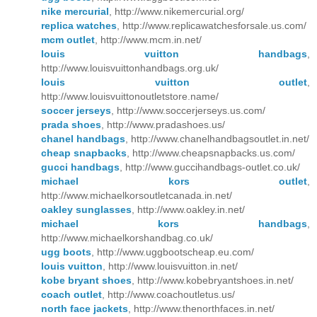
nike mercurial
, http://www.nikemercurial.org/
replica watches
, http://www.replicawatchesforsale.us.com/
mcm outlet
, http://www.mcm.in.net/
louis vuitton handbags
,
http://www.louisvuittonhandbags.org.uk/
louis vuitton outlet
,
http://www.louisvuittonoutletstore.name/
soccer jerseys
, http://www.soccerjerseys.us.com/
prada shoes
, http://www.pradashoes.us/
chanel handbags
, http://www.chanelhandbagsoutlet.in.net/
cheap snapbacks
, http://www.cheapsnapbacks.us.com/
gucci handbags
, http://www.guccihandbags-outlet.co.uk/
michael kors outlet
,
http://www.michaelkorsoutletcanada.in.net/
oakley sunglasses
, http://www.oakley.in.net/
michael kors handbags
,
http://www.michaelkorshandbag.co.uk/
ugg boots
, http://www.uggbootscheap.eu.com/
louis vuitton
, http://www.louisvuitton.in.net/
kobe bryant shoes
, http://www.kobebryantshoes.in.net/
coach outlet
, http://www.coachoutletus.us/
north face jackets
, http://www.thenorthfaces.in.net/