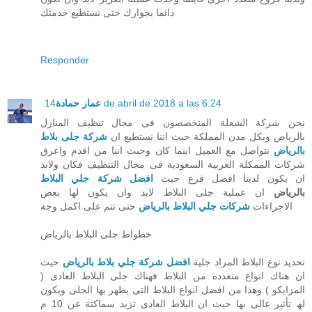
دائما بجوارك حتى نستطيع خدمتك
Responder
عمار حمادة
14 de abril de 2018 a las 6:24
نحن شركة الشعلة المتخصصون فى مجال تنظيف المنازل
بالرياض
وبكل مدن المملكة حيث اننا نستطيع ان
شركة جلى بلاط
بالرياض
نتواصل مع العميل اينما كان وحيث اننا من اقدم واعرق
شركات الممكلة العربية السعودية فى مجال التنظيف فكان ولابد
ان يكون لدينا افضل فرع حيث
افضل شركة جلي البلاط
بالرياض
ان عملية جلى البلاط لابد وان يكون لھا بعض
الاجراءات
شركات جلي البلاط بالرياض
حتى تتم على اكمل وجة
خطواط جلى البلاط بالرياض
تحديد نوع البلاط المراد جلية
افضل شركة جلي بلاط بالرياض
حيث
ان ھناك انواع متعدده من البلاط فھناك جلى البلاط العادى (
المزايكو ) وھذا من افضل انواع البلاط التى يظھر بھا الجلى ويكون
لھ تأثير عالى بھا حيث ان البلاط العادى تزيد سماكتة عن 10 م