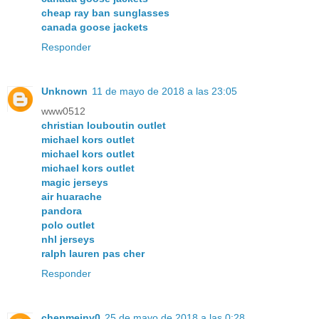
cheap ray ban sunglasses
canada goose jackets
Responder
Unknown
11 de mayo de 2018 a las 23:05
www0512
christian louboutin outlet
michael kors outlet
michael kors outlet
michael kors outlet
magic jerseys
air huarache
pandora
polo outlet
nhl jerseys
ralph lauren pas cher
Responder
chenmeinv0
25 de mayo de 2018 a las 0:28