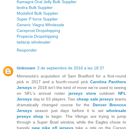
Kamagra Oral Jelly Bulk Supplier
levitra Bulk Supplier
Modafinil Bulk Supplier
Super P force Supplier
Generic Viagra Wholesale
Careprost Dropshipping
Propecia Dropshipping
tadacip wholesaler
Responder
Unknown
3 de septiembre de 2016 a las 18:37
Minnesota's acquisition of Sam Bradford for a first-round
pick in 2017 and a fourth-round pick
Carolina Panthers
Jerseys
in 2018 isn't the kind of move we're used to seeing
on NFL's annual roster
jerseys store
cutdown
NFL
Jerseys
day to 53 players. Two
cheap sale jerseys
teams
dramatically changed course for the
Denver Broncos
Jerseys
season just days before it is set
wholesale
jerseys shop
to begin. The Vikings are trying to jump
through a Super Bowl window, while the Eagles chose to
happily
new nike nfl jerseys
take a ride on the Carson