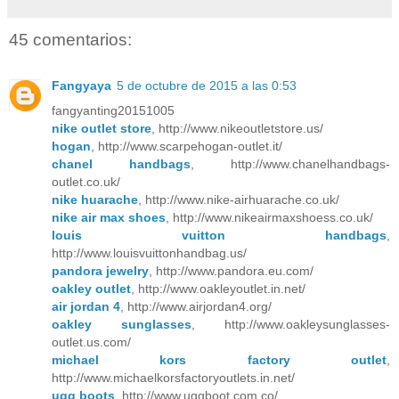
45 comentarios:
Fangyaya
5 de octubre de 2015 a las 0:53
fangyanting20151005
nike outlet store
, http://www.nikeoutletstore.us/
hogan
, http://www.scarpehogan-outlet.it/
chanel handbags
, http://www.chanelhandbags-
outlet.co.uk/
nike huarache
, http://www.nike-airhuarache.co.uk/
nike air max shoes
, http://www.nikeairmaxshoess.co.uk/
louis vuitton handbags
,
http://www.louisvuittonhandbag.us/
pandora jewelry
, http://www.pandora.eu.com/
oakley outlet
, http://www.oakleyoutlet.in.net/
air jordan 4
, http://www.airjordan4.org/
oakley sunglasses
, http://www.oakleysunglasses-
outlet.us.com/
michael kors factory outlet
,
http://www.michaelkorsfactoryoutlets.in.net/
ugg boots
, http://www.uggboot.com.co/