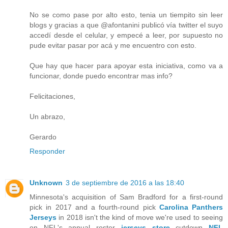
No se como pase por alto esto, tenia un tiempito sin leer
blogs y gracias a que @afontanini publicó vía twitter el suyo
accedí desde el celular, y empecé a leer, por supuesto no
pude evitar pasar por acá y me encuentro con esto.
Que hay que hacer para apoyar esta iniciativa, como va a
funcionar, donde puedo encontrar mas info?
Felicitaciones,
Un abrazo,
Gerardo
Responder
Unknown
3 de septiembre de 2016 a las 18:40
Minnesota's acquisition of Sam Bradford for a first-round
pick in 2017 and a fourth-round pick
Carolina Panthers
Jerseys
in 2018 isn't the kind of move we're used to seeing
on NFL's annual roster
jerseys store
cutdown
NFL