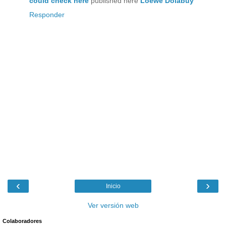
could check here
published here
Loewe Dolabuy
Responder
‹
›
Inicio
Ver versión web
Colaboradores