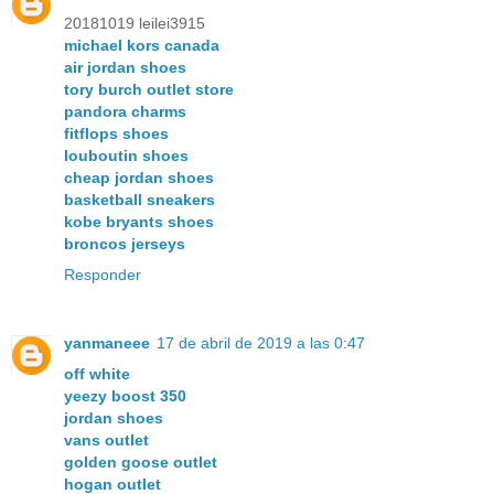
20181019 leilei3915
michael kors canada
air jordan shoes
tory burch outlet store
pandora charms
fitflops shoes
louboutin shoes
cheap jordan shoes
basketball sneakers
kobe bryants shoes
broncos jerseys
Responder
yanmaneee
17 de abril de 2019 a las 0:47
off white
yeezy boost 350
jordan shoes
vans outlet
golden goose outlet
hogan outlet