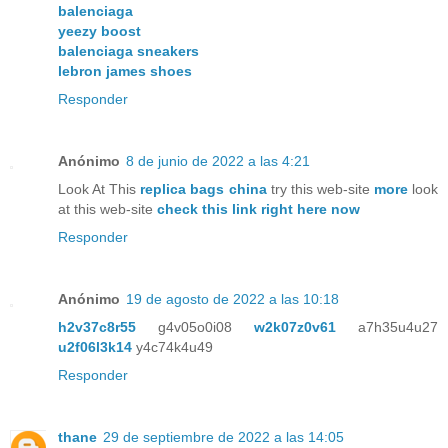
balenciaga
yeezy boost
balenciaga sneakers
lebron james shoes
Responder
Anónimo
8 de junio de 2022 a las 4:21
Look At This
replica bags china
try this web-site
more
look
at this web-site
check this link right here now
Responder
Anónimo
19 de agosto de 2022 a las 10:18
h2v37c8r55
g4v05o0i08
w2k07z0v61
a7h35u4u27
u2f06l3k14
y4c74k4u49
Responder
thane
29 de septiembre de 2022 a las 14:05