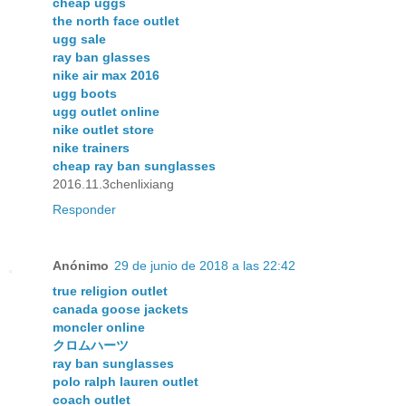
cheap uggs
the north face outlet
ugg sale
ray ban glasses
nike air max 2016
ugg boots
ugg outlet online
nike outlet store
nike trainers
cheap ray ban sunglasses
2016.11.3chenlixiang
Responder
Anónimo
29 de junio de 2018 a las 22:42
true religion outlet
canada goose jackets
moncler online
クロムハーツ
ray ban sunglasses
polo ralph lauren outlet
coach outlet