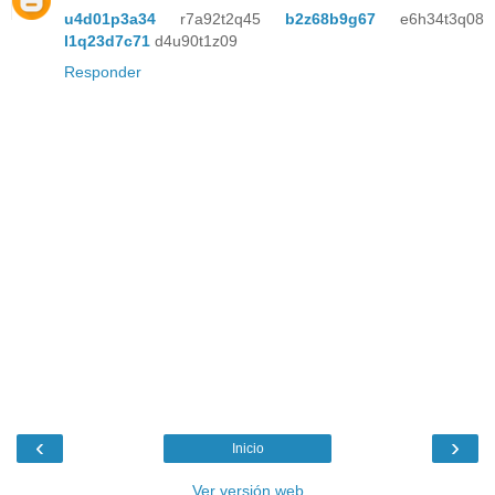
u4d01p3a34
r7a92t2q45
b2z68b9g67
e6h34t3q08
l1q23d7c71
d4u90t1z09
Responder
‹
›
Inicio
Ver versión web