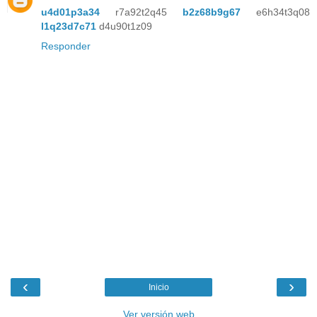
u4d01p3a34
r7a92t2q45
b2z68b9g67
e6h34t3q08
l1q23d7c71
d4u90t1z09
Responder
‹
›
Inicio
Ver versión web