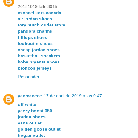
20181019 leilei3915
michael kors canada
air jordan shoes
tory burch outlet store
pandora charms
fitflops shoes
louboutin shoes
cheap jordan shoes
basketball sneakers
kobe bryants shoes
broncos jerseys
Responder
yanmaneee
17 de abril de 2019 a las 0:47
off white
yeezy boost 350
jordan shoes
vans outlet
golden goose outlet
hogan outlet