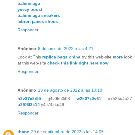
balenciaga
yeezy boost
balenciaga sneakers
lebron james shoes
Responder
Anónimo
8 de junio de 2022 a las 4:21
Look At This
replica bags china
try this web-site
more
look
at this web-site
check this link right here now
Responder
Anónimo
19 de agosto de 2022 a las 10:18
h2v37c8r55
g4v05o0i08
w2k07z0v61
a7h35u4u27
u2f06l3k14
y4c74k4u49
Responder
thane
29 de septiembre de 2022 a las 14:05