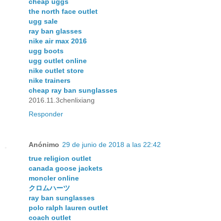
cheap uggs
the north face outlet
ugg sale
ray ban glasses
nike air max 2016
ugg boots
ugg outlet online
nike outlet store
nike trainers
cheap ray ban sunglasses
2016.11.3chenlixiang
Responder
Anónimo
29 de junio de 2018 a las 22:42
true religion outlet
canada goose jackets
moncler online
クロムハーツ
ray ban sunglasses
polo ralph lauren outlet
coach outlet