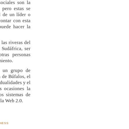
ociales son la
 pero estas se
 de un líder o
contar con esta
puede hacer la
las riveras del
Sudáfrica, ser
otras personas
miento.
a un grupo de
 de Búfalos, el
dualidades y el
 ocasiones la
os sistemas de
 la Web 2.0.
NESS