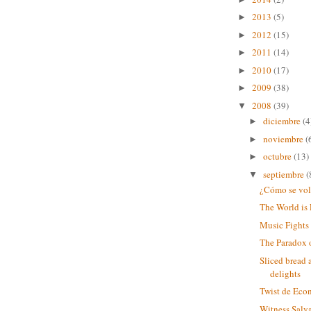
2013
(5)
►
2012
(15)
►
2011
(14)
►
2010
(17)
►
2009
(38)
►
2008
(39)
▼
diciembre
(4
►
noviembre
(
►
octubre
(13)
►
septiembre
(
▼
¿Cómo se volv
The World is 
Music Fights
The Paradox 
Sliced bread 
delights
Twist de Eco
Witness Salv