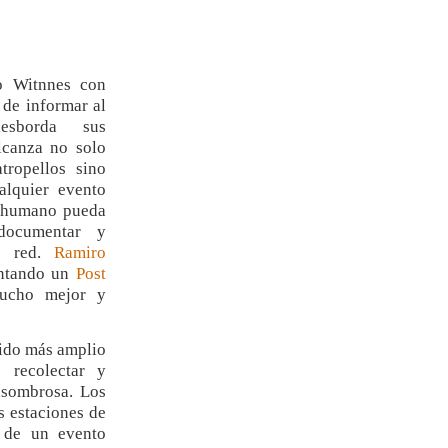
o Witnnes con
a de informar al
esborda sus
lcanza no solo
tropellos sino
alquier evento
 humano pueda
 documentar y
a red.
Ramiro
tando un
Post
ucho mejor y
tido más amplio
 recolectar y
asombrosa. Los
s estaciones de
a de un evento