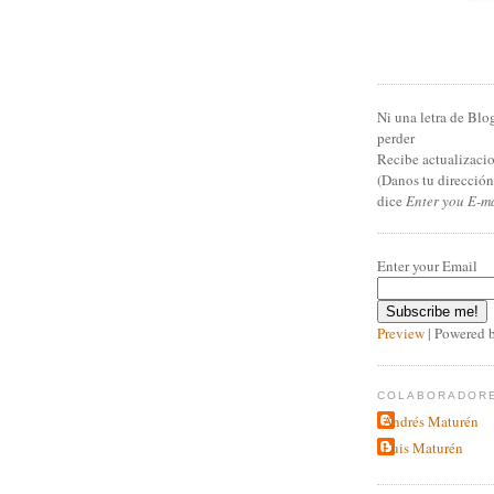
Ni una letra de Blo
perder
Recibe actualizacio
(Danos tu direcció
dice
Enter you E-m
Enter your Email
Preview
| Powered 
COLABORADOR
Andrés Maturén
Luis Maturén