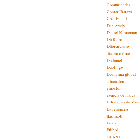
Comunidades
Contar Historia
Creatividad
Dan Ariely
Daniel Kahneman
DíaRetro
Diferenciarse
diseño online
Dudamel
Duolingo
Economía global
educacion
emocion
esencia de marca
Estratégias de Mer
Experiencias
flashmob
Foros
Fútbol
GHANA