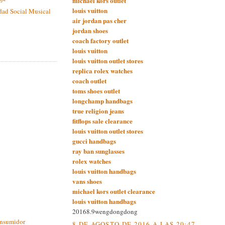
michael kors outlet
louis vuitton
dad Social Musical
air jordan pas cher
jordan shoes
coach factory outlet
louis vuitton
louis vuitton outlet stores
replica rolex watches
coach outlet
toms shoes outlet
longchamp handbags
true religion jeans
fitflops sale clearance
louis vuitton outlet stores
gucci handbags
ray ban sunglasses
rolex watches
louis vuitton handbags
vans shoes
michael kors outlet clearance
louis vuitton handbags
20168.9wengdongdong
onsumidor
8 DE AGOSTO DE 2016 A LAS 20:47