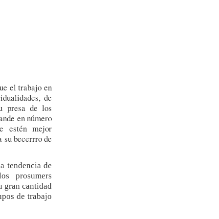
e el trabajo en
idualidades, de
u presa de los
rande en número
e estén mejor
a su becerrro de
la tendencia de
los prosumers
u gran cantidad
upos de trabajo