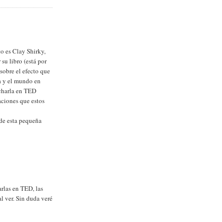
to es Clay Shirky,
su libro (está por
sobre el efecto que
a y el mundo en
 charla en TED
aciones que estos
 de esta pequeña
rlas en TED, las
al ver. Sin duda veré