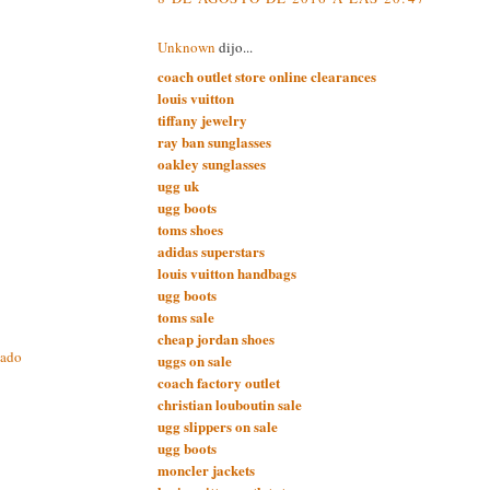
Unknown
dijo...
coach outlet store online clearances
louis vuitton
tiffany jewelry
ray ban sunglasses
oakley sunglasses
ugg uk
ugg boots
toms shoes
adidas superstars
louis vuitton handbags
ugg boots
toms sale
cheap jordan shoes
cado
uggs on sale
coach factory outlet
christian louboutin sale
ugg slippers on sale
ugg boots
moncler jackets