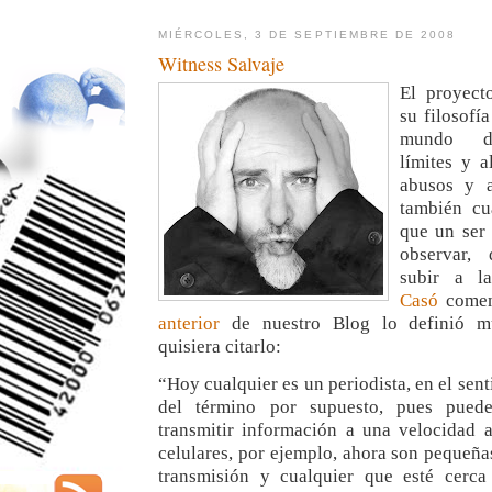
MIÉRCOLES, 3 DE SEPTIEMBRE DE 2008
Witness Salvaje
El proyect
su filosofí
mundo d
límites y a
abusos y a
también cu
que un ser
observar,
subir a l
Casó
comen
anterior
de nuestro Blog lo definió m
quisiera citarlo:
“Hoy cualquier es un periodista, en el sen
del término por supuesto, pues puede
transmitir información a una velocidad 
celulares, por ejemplo, ahora son pequeña
transmisión y cualquier que esté cerc