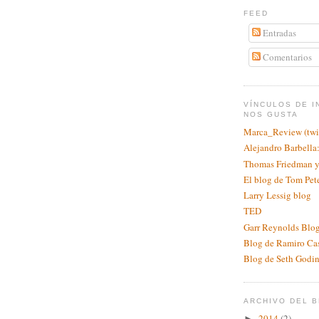
FEED
Entradas
Comentarios
VÍNCULOS DE I
NOS GUSTA
Marca_Review (twit
Alejandro Barbell
Thomas Friedman y
El blog de Tom Pet
Larry Lessig blog
TED
Garr Reynolds Blog
Blog de Ramiro Ca
Blog de Seth Godi
ARCHIVO DEL 
2014
(2)
►