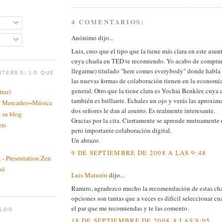
4 COMENTARIOS:
Anónimo dijo...
Luis, creo que el tipo que la tiene más clara en este asun
cuya charla en TED te recomiendo. Yo acabo de comprar 
llegarme) titulado "here comes everybody" donde habla 
NTERES: LO QUE
las nuevas formas de colaboración tienen en la economí
general. Otro que la tiene clara es Yochai Benkler, cuya
ter)
también es brillante. Échales un ojo y verás las aproxim
a: Mercadeo+Música
dos señores le dan al asunto. Es realmente interesante.
 su blog
Gracias por la cita. Ciertamente se aprende mutuamente
ers
pero importante colaboración digital.
Un abrazo.
9 DE SEPTIEMBRE DE 2008 A LAS 9:48
 - Presentation Zen
só
Luis Maturén
dijo...
n
Ramiro, agradezco mucho la recomendación de estas cha
opciones son tantas que a veces es difícil seleccionar cu
el par que me recomiendas y te las comento.
BLOG
18 DE SEPTIEMBRE DE 2008 A LAS 9:05