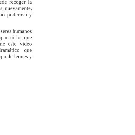
ede recoger la
Es, nuevamente,
duo poderoso y
s seres humanos
apan ni los que
ne este video
ramático que
upo de leones y