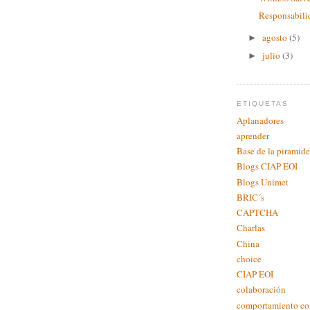
Responsabili
agosto
(5)
►
julio
(3)
►
ETIQUETAS
Aplanadores
aprender
Base de la piramide
Blogs CIAP EOI
Blogs Unimet
BRIC´s
CAPTCHA
Charlas
China
choice
CIAP EOI
colaboración
comportamiento c