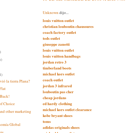
Unknown
dijo...
louis vuitton outlet
christian louboutin chaussures
coach factory outlet
tods outlet
giuseppe zanotti
louis vuitton outlet
)
louis vuitton handbags
6)
jordan retro 3
timberland boots
michael kors outlet
8)
coach outlet
ió la tierra Plana?
jordan 3 infrared
Flat
louboutin pas cher
 Back!
cheap jordans
ed hardy clothing
of Choice
michael kors outlet clearance
and other marketing
kobe bryant shoes
toms
nomía Global
adidas originals shoes
aje