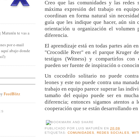
Creo que las comunidades y las redes s
máxima expresión del trabajo en equipo
coordinan en forma natural sin necesidad
guía que les indique que hacer, aún sin 
orientación u organización el volumen 
g Maturén te vas a
diferencia.
nes por e-mail
El aprendizaje está en todas partes aún en 
n aquí abajo donde
"Crocodile Rver" en el parque Kruger de 
ail
):
testigos (Witness) y compartirlos con 
pueden ser fuente de inspiración o conoci
Un cocodrilo solitario no puede contr
leones y este no puede contra una manada
trabajo en equipo parece superar las indivi
by
FeedBlitz
tamaño del equipo puede ser en muchas
diferencia; entonces sigamos atentos a l
cooperación que se están desarrollando en
ES
PUBLICADO POR
LUIS MATURÉN
EN
20:09
ETIQUETAS:
COMUNIDADES
,
REDES SOCIALES
,
WIT