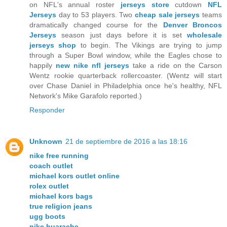
on NFL's annual roster
jerseys store
cutdown
NFL
Jerseys
day to 53 players. Two
cheap sale jerseys
teams
dramatically changed course for the
Denver Broncos
Jerseys
season just days before it is set
wholesale
jerseys shop
to begin. The Vikings are trying to jump
through a Super Bowl window, while the Eagles chose to
happily
new nike nfl jerseys
take a ride on the Carson
Wentz rookie quarterback rollercoaster. (Wentz will start
over Chase Daniel in Philadelphia once he's healthy, NFL
Network's Mike Garafolo reported.)
Responder
Unknown
21 de septiembre de 2016 a las 18:16
nike free running
coach outlet
michael kors outlet online
rolex outlet
michael kors bags
true religion jeans
ugg boots
nike huarache