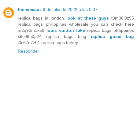
themmeaut
9 de julio de 2022 a las 0:37
replica bags in london
look at these guys
t8m08l9z95
replica bags philippines wholesale you can check here
m2q92m1k69
louis vuitton fake
replica bags philippines
x8c08n0p24 replica bags blog
replica gucci bag
j0c67d7z01 replica bags turkey
Responder