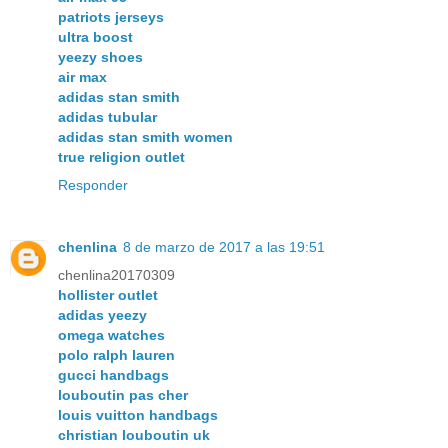
patriots jerseys
ultra boost
yeezy shoes
air max
adidas stan smith
adidas tubular
adidas stan smith women
true religion outlet
Responder
chenlina
8 de marzo de 2017 a las 19:51
chenlina20170309
hollister outlet
adidas yeezy
omega watches
polo ralph lauren
gucci handbags
louboutin pas cher
louis vuitton handbags
christian louboutin uk