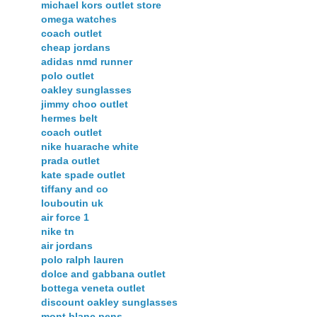
michael kors outlet store
omega watches
coach outlet
cheap jordans
adidas nmd runner
polo outlet
oakley sunglasses
jimmy choo outlet
hermes belt
coach outlet
nike huarache white
prada outlet
kate spade outlet
tiffany and co
louboutin uk
air force 1
nike tn
air jordans
polo ralph lauren
dolce and gabbana outlet
bottega veneta outlet
discount oakley sunglasses
mont blanc pens