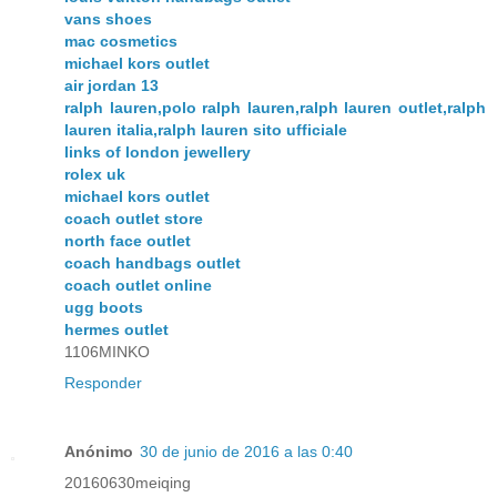
vans shoes
mac cosmetics
michael kors outlet
air jordan 13
ralph lauren,polo ralph lauren,ralph lauren outlet,ralph
lauren italia,ralph lauren sito ufficiale
links of london jewellery
rolex uk
michael kors outlet
coach outlet store
north face outlet
coach handbags outlet
coach outlet online
ugg boots
hermes outlet
1106MINKO
Responder
Anónimo
30 de junio de 2016 a las 0:40
20160630meiqing