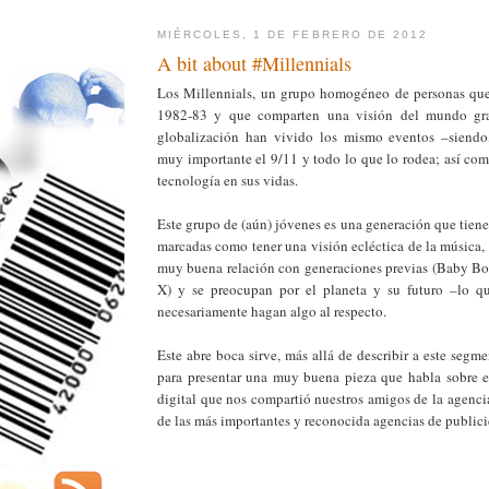
MIÉRCOLES, 1 DE FEBRERO DE 2012
A bit about #Millennials
Los Millennials, un grupo homogéneo de personas que
1982-83 y que comparten una visión del mundo gra
globalización han vivido los mismo eventos –siendo,
muy importante el 9/11 y todo lo que lo rodea; así com
tecnología en sus vidas.
Este grupo de (aún) jóvenes es una generación que tiene
marcadas como tener una visión ecléctica de la música, 
muy buena relación con generaciones previas (Baby B
X) y se preocupan por el planeta y su futuro –lo qu
necesariamente hagan algo al respecto.
Este abre boca sirve, más allá de describir a este segm
para presentar una muy buena pieza que habla sobre el
digital que nos compartió nuestros amigos de la age
de las más importantes y reconocida agencias de public