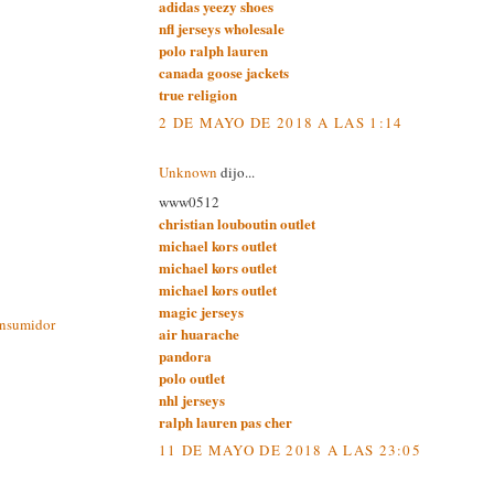
adidas yeezy shoes
nfl jerseys wholesale
polo ralph lauren
canada goose jackets
true religion
2 DE MAYO DE 2018 A LAS 1:14
Unknown
dijo...
www0512
christian louboutin outlet
michael kors outlet
michael kors outlet
michael kors outlet
magic jerseys
onsumidor
air huarache
pandora
polo outlet
nhl jerseys
ralph lauren pas cher
11 DE MAYO DE 2018 A LAS 23:05