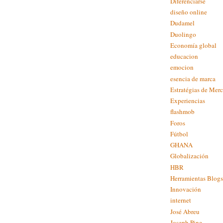
Diferenciarse
diseño online
Dudamel
Duolingo
Economía global
educacion
emocion
esencia de marca
Estratégias de Mer
Experiencias
flashmob
Foros
Fútbol
GHANA
Globalización
HBR
Herramientas Blogs
Innovación
internet
José Abreu
Joseph Pine