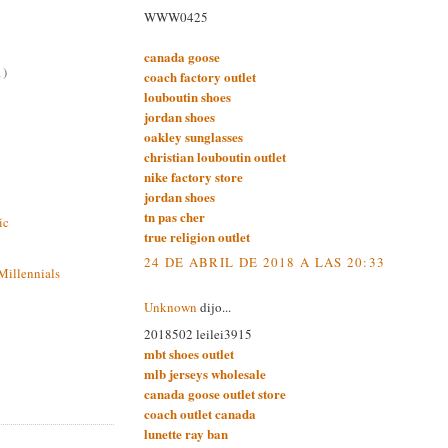
WWW0425
canada goose
1)
coach factory outlet
louboutin shoes
jordan shoes
oakley sunglasses
christian louboutin outlet
nike factory store
jordan shoes
tn pas cher
ic
true religion outlet
24 DE ABRIL DE 2018 A LAS 20:33
Millennials
Unknown
dijo...
2018502 leilei3915
mbt shoes outlet
mlb jerseys wholesale
canada goose outlet store
coach outlet canada
lunette ray ban