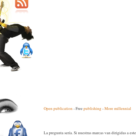
Open publication
- Free
publishing
-
More millennial
La pregunta sería. Si nuestras marcas van dirigidas a e