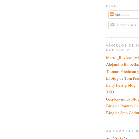
FEED
Entradas
Comentarios
VÍNCULOS DE I
NOS GUSTA
Marca_Review (twit
Alejandro Barbell
Thomas Friedman y
El blog de Tom Pet
Larry Lessig blog
TED
Garr Reynolds Blog
Blog de Ramiro Ca
Blog de Seth Godi
ARCHIVO DEL 
2014
(2)
►