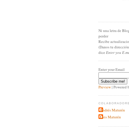
Ni una letra de Blo
perder
Recibe actualizacio
(Danos tu direcció
dice
Enter you E-m
Enter your Email
Preview
| Powered 
COLABORADOR
Andrés Maturén
Luis Maturén