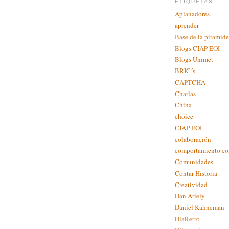
ETIQUETAS
Aplanadores
aprender
Base de la piramide
Blogs CIAP EOI
Blogs Unimet
BRIC´s
CAPTCHA
Charlas
China
choice
CIAP EOI
colaboración
comportamiento c
Comunidades
Contar Historia
Creatividad
Dan Ariely
Daniel Kahneman
DíaRetro