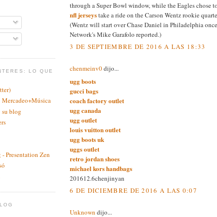
through a Super Bowl window, while the Eagles chose t
nfl jerseys
take a ride on the Carson Wentz rookie quarte
(Wentz will start over Chase Daniel in Philadelphia once
Network's Mike Garafolo reported.)
3 DE SEPTIEMBRE DE 2016 A LAS 18:33
chenmeinv0
dijo...
NTERES: LO QUE
ugg boots
ter)
gucci bags
coach factory outlet
a: Mercadeo+Música
ugg canada
 su blog
ugg outlet
ers
louis vuitton outlet
ugg boots uk
uggs outlet
 - Presentation Zen
retro jordan shoes
só
michael kors handbags
n
201612.6chenjinyan
6 DE DICIEMBRE DE 2016 A LAS 0:07
BLOG
Unknown
dijo...