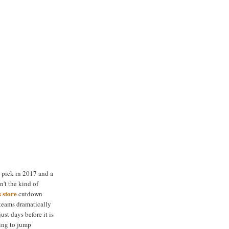
d pick in 2017 and a
n't the kind of
s store
cutdown
teams dramatically
ust days before it is
ying to jump