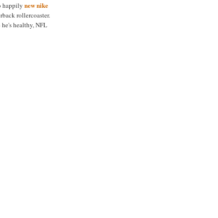
new nike
o happily
rback rollercoaster.
 he's healthy, NFL