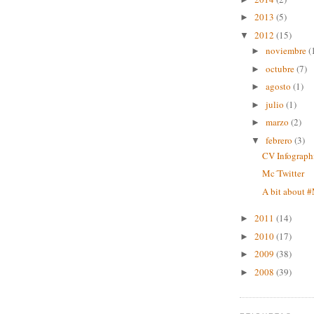
2013
(5)
►
2012
(15)
▼
noviembre
(
►
octubre
(7)
►
agosto
(1)
►
julio
(1)
►
marzo
(2)
►
febrero
(3)
▼
CV Infograph
Mc´Twitter
A bit about #
2011
(14)
►
2010
(17)
►
2009
(38)
►
2008
(39)
►