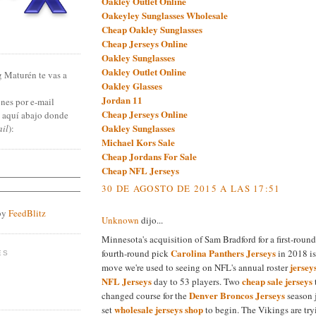
Oakley Outlet Online
Oakeyley Sunglasses Wholesale
Cheap Oakley Sunglasses
Cheap Jerseys Online
Oakley Sunglasses
Oakley Outlet Online
g Maturén te vas a
Oakley Glasses
Jordan 11
nes por e-mail
Cheap Jerseys Online
n aquí abajo donde
Oakley Sunglasses
ail
):
Michael Kors Sale
Cheap Jordans For Sale
Cheap NFL Jerseys
30 DE AGOSTO DE 2015 A LAS 17:51
by
FeedBlitz
Unknown
dijo...
Minnesota's acquisition of Sam Bradford for a first-roun
Carolina Panthers Jerseys
fourth-round pick
in 2018 is
ES
jersey
move we're used to seeing on NFL's annual roster
NFL Jerseys
cheap sale jerseys
day to 53 players. Two
Denver Broncos Jerseys
changed course for the
season j
wholesale jerseys shop
set
to begin. The Vikings are tr