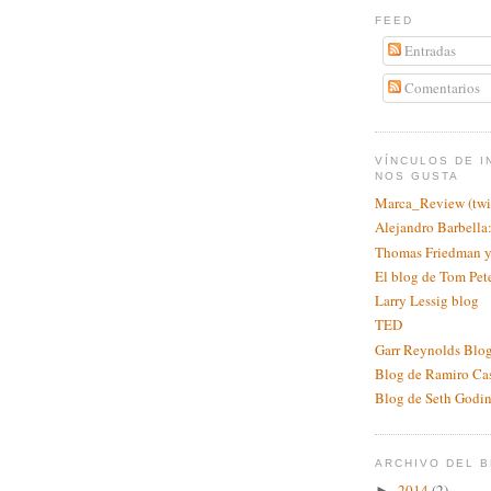
FEED
Entradas
Comentarios
VÍNCULOS DE I
NOS GUSTA
Marca_Review (twit
Alejandro Barbell
Thomas Friedman y
El blog de Tom Pet
Larry Lessig blog
TED
Garr Reynolds Blog
Blog de Ramiro Ca
Blog de Seth Godi
ARCHIVO DEL 
2014
(2)
►