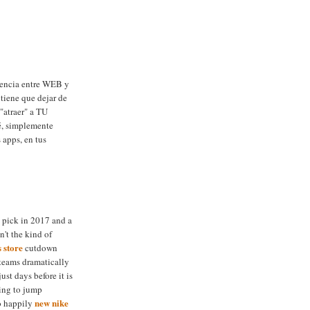
erencia entre WEB y
 tiene que dejar de
 "atraer" a TU
é, simplemente
s apps, en tus
d pick in 2017 and a
n't the kind of
s store
cutdown
teams dramatically
ust days before it is
ying to jump
new nike
o happily