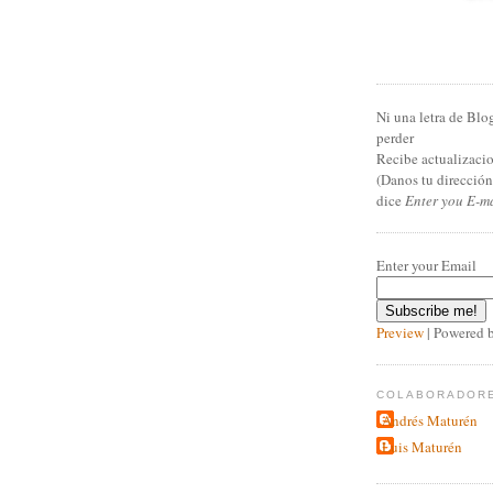
Ni una letra de Blo
perder
Recibe actualizacio
(Danos tu direcció
dice
Enter you E-m
Enter your Email
Preview
| Powered 
COLABORADOR
Andrés Maturén
Luis Maturén