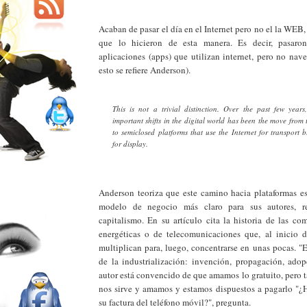
Acaban de pasar el día en el Internet pero no el la WEB,
que lo hicieron de esta manera. Es decir, pasaro
aplicaciones (apps) que utilizan internet, pero no nav
esto se refiere Anderson).
This is not a trivial distinction. Over the past few year
important shifts in the digital world has been the move fro
to semiclosed platforms that use the Internet for transport 
for display.
Anderson teoriza que este camino hacia plataformas es
modelo de negocio más claro para sus autores, re
capitalismo. En su artículo cita la historia de las com
energéticas o de telecomunicaciones que, al inicio d
multiplican para, luego, concentrarse en unas pocas. "
de la industrialización: invención, propagación, adop
autor está convencido de que amamos lo gratuito, pero 
nos sirve y amamos y estamos dispuestos a pagarlo "¿
su factura del teléfono móvil?", pregunta.