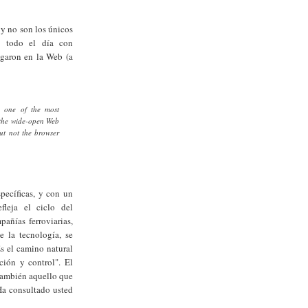
 y no son los únicos
n todo el día con
egaron en la Web (a
s, one of the most
m the wide-open Web
but not the browser
pecíficas, y con un
fleja el ciclo del
pañías ferroviarias,
e la tecnología, se
Es el camino natural
ción y control". El
también aquello que
Ha consultado usted