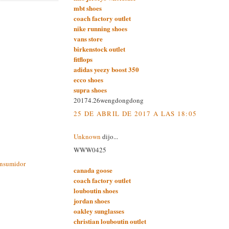
mbt shoes
coach factory outlet
nike running shoes
vans store
birkenstock outlet
fitflops
adidas yeezy boost 350
ecco shoes
supra shoes
20174.26wengdongdong
25 DE ABRIL DE 2017 A LAS 18:05
Unknown
dijo...
WWW0425
onsumidor
canada goose
coach factory outlet
louboutin shoes
jordan shoes
oakley sunglasses
christian louboutin outlet