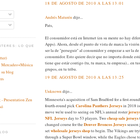
18 DE AGOSTO DE 2010 A LAS 13:01
Andrés Maturén
dijo...
Pats,
El consumidor está en Internet (en su mente no hay dif
Apps). Ahora, desde el punto de vista de marca la visión
NTERES: LO QUE
ser la de "perseguir" al consumidor y empezar a ser la de
consumidor. Esto quiere decir que no importa donde est
ter)
tiene que estár contigo (tu, tu marca, tu empresa)... en tu
a: Mercadeo+Música
grupos, en tu tribu.
 su blog
19 DE AGOSTO DE 2010 A LAS 13:25
ers
Unknown
dijo...
Minnesota's acquisition of Sam Bradford for a first-roun
 - Presentation Zen
Carolina Panthers Jerseys
fourth-round pick
in 2018 is
só
jersey
move we're used to seeing on NFL's annual roster
n
NFL Jerseys
cheap sale jerseys
day to 53 players. Two
Denver Broncos Jerseys
changed course for the
season j
wholesale jerseys shop
set
to begin. The Vikings are tr
BLOG
through a Super Bowl window, while the Eagles chose t