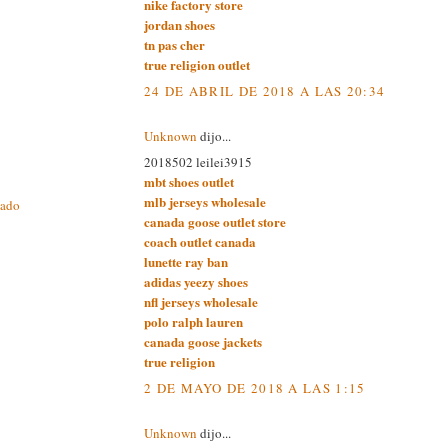
nike factory store
jordan shoes
tn pas cher
true religion outlet
24 DE ABRIL DE 2018 A LAS 20:34
Unknown
dijo...
2018502 leilei3915
mbt shoes outlet
mlb jerseys wholesale
cado
canada goose outlet store
coach outlet canada
lunette ray ban
adidas yeezy shoes
nfl jerseys wholesale
polo ralph lauren
canada goose jackets
true religion
2 DE MAYO DE 2018 A LAS 1:15
Unknown
dijo...