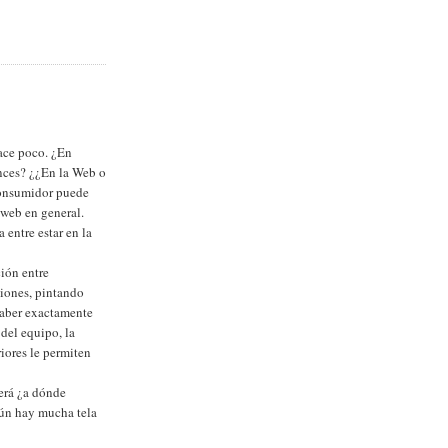
hace poco. ¿En
onces? ¿¿En la Web o
consumidor puede
 web en general.
 entre estar en la
ción entre
ciones, pintando
 saber exactamente
 del equipo, la
riores le permiten
será ¿a dónde
aún hay mucha tela