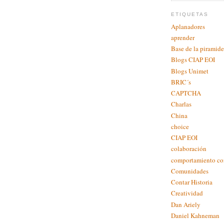
ETIQUETAS
Aplanadores
aprender
Base de la piramide
Blogs CIAP EOI
Blogs Unimet
BRIC´s
CAPTCHA
Charlas
China
choice
CIAP EOI
colaboración
comportamiento c
Comunidades
Contar Historia
Creatividad
Dan Ariely
Daniel Kahneman