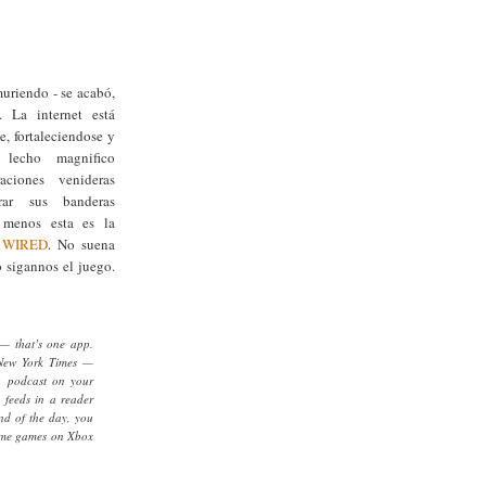
uriendo - se acabó,
!. La internet está
e, fortaleciendose y
 lecho magnifico
aciones venideras
rar sus banderas
l menos esta es la
a
WIRED
. No suena
 sigannos el juego.
— that’s one app.
 New York Times —
 a podcast on your
 feeds in a reader
nd of the day, you
some games on Xbox