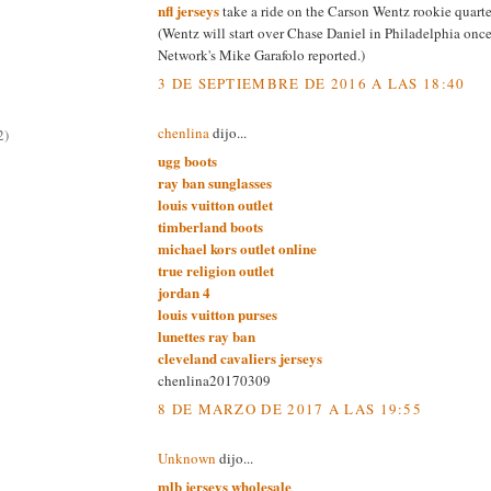
nfl jerseys
take a ride on the Carson Wentz rookie quarte
(Wentz will start over Chase Daniel in Philadelphia once
Network's Mike Garafolo reported.)
3 DE SEPTIEMBRE DE 2016 A LAS 18:40
chenlina
dijo...
2)
ugg boots
ray ban sunglasses
louis vuitton outlet
timberland boots
michael kors outlet online
true religion outlet
jordan 4
louis vuitton purses
lunettes ray ban
cleveland cavaliers jerseys
chenlina20170309
8 DE MARZO DE 2017 A LAS 19:55
Unknown
dijo...
mlb jerseys wholesale