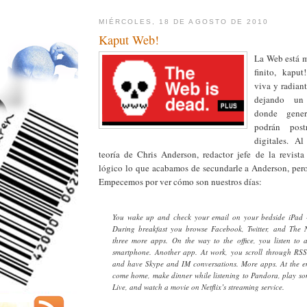
MIÉRCOLES, 18 DE AGOSTO DE 2010
Kaput Web!
La Web está m
finito, kaput
viva y radiant
dejando un
donde gener
podrán post
digitales. A
teoría de Chris Anderson, redactor jefe de la revist
lógico lo que acabamos de secundarle a Anderson, pero
Empecemos por ver cómo son nuestros días:
You wake up and check your email on your bedside iPad 
During breakfast you browse Facebook, Twitter, and The
three more apps. On the way to the office, you listen to
smartphone. Another app. At work, you scroll through RSS
and have Skype and IM conversations. More apps. At the e
come home, make dinner while listening to Pandora, play 
Live, and watch a movie on Netflix’s streaming service.