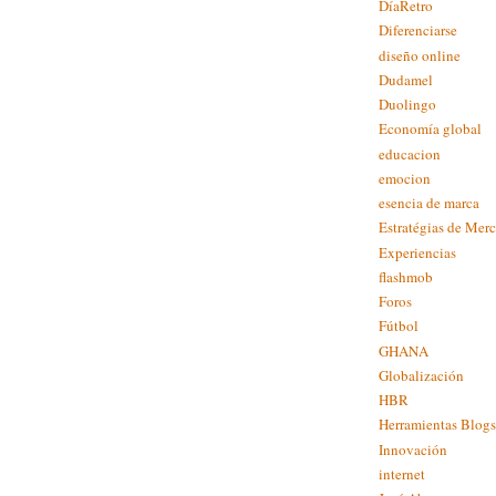
DíaRetro
Diferenciarse
diseño online
Dudamel
Duolingo
Economía global
educacion
emocion
esencia de marca
Estratégias de Mer
Experiencias
flashmob
Foros
Fútbol
GHANA
Globalización
HBR
Herramientas Blogs
Innovación
internet