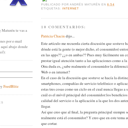
PUBLICADO POR
ANDRÉS MATURÉN
EN
6:54
ETIQUETAS:
INTERNET
10 COMENTARIOS:
g Maturén te vas a
Patricia Chacin
dijo...
nes por e-mail
Este artículo me recuerda cierta discusión que sostuve 
n aquí abajo donde
dónde está la gente (o mejor dicho, el consumidor) ent
ail
):
en las apps?? ¿¿o en ambas?? Pues muy fácilmente un 
prestar igual atención tanto a las aplicaciones como a la
Otra duda es, ¿sabe realmente el consumidor la diferencia
Web o en internet?
En el caso de la discusión que sostuve se hacía la distin
smartphones, compañías de servicio telefónico o aplica
by
FeedBlitz
estas tres cosas como un ciclo en el cual nunca llegas a
cuál es el móvil principal del consumidor:los beneficios
calidad del servicio o la aplicación a la que los dos ante
ES
llegar.
Así que creo que al final, la pregunta principal siempre 
realmente está el consumidor? Y creo que en este tema 
que cortar.