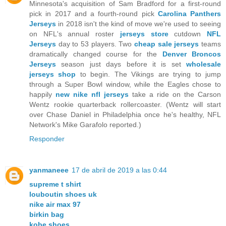
Minnesota's acquisition of Sam Bradford for a first-round
pick in 2017 and a fourth-round pick
Carolina Panthers
Jerseys
in 2018 isn't the kind of move we're used to seeing
on NFL's annual roster
jerseys store
cutdown
NFL
Jerseys
day to 53 players. Two
cheap sale jerseys
teams
dramatically changed course for the
Denver Broncos
Jerseys
season just days before it is set
wholesale
jerseys shop
to begin. The Vikings are trying to jump
through a Super Bowl window, while the Eagles chose to
happily
new nike nfl jerseys
take a ride on the Carson
Wentz rookie quarterback rollercoaster. (Wentz will start
over Chase Daniel in Philadelphia once he's healthy, NFL
Network's Mike Garafolo reported.)
Responder
yanmaneee
17 de abril de 2019 a las 0:44
supreme t shirt
louboutin shoes uk
nike air max 97
birkin bag
kobe shoes