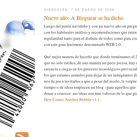
MIÉRCOLES, 7 DE ENERO DE 2009
Nuevo año: A Bloguear se ha dicho.
Luego del parón navideño y con un nuevo año en progr
con los habituales análisis y recomendaciones que inten
regularidad tanto para el disfrute de todos como para co
con este gran fenómeno denominado WEB 2.0.
Qué mejor manera de hacerlo que donde terminamos el 
que no solo ratifica, de una manera un poco jocosa, hay 
creencia a ciegas en los procesos tecnológicos-provocad
los que estamos sumidos para dejar de ser inmigrantes di
nos da pie a invitarlos a que a pesar del recelo, la vergüe
tiempo o de ideas empiecen un blog –para aquellos que
dense a conocer: sus ideas son más valiosas de lo que pi
Here Comes Another Bubble v1.1