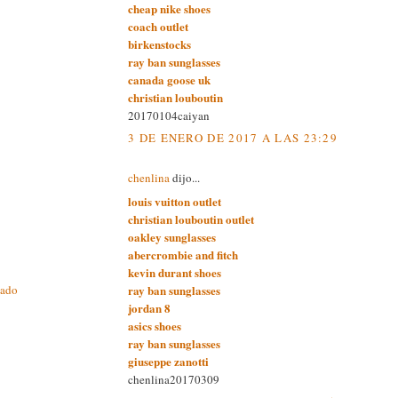
cheap nike shoes
coach outlet
birkenstocks
ray ban sunglasses
canada goose uk
christian louboutin
20170104caiyan
3 DE ENERO DE 2017 A LAS 23:29
chenlina
dijo...
louis vuitton outlet
christian louboutin outlet
oakley sunglasses
abercrombie and fitch
kevin durant shoes
ray ban sunglasses
cado
jordan 8
asics shoes
ray ban sunglasses
giuseppe zanotti
chenlina20170309