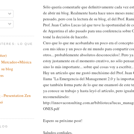
Sólo quería comentarle que definitivamente cada vez e
de abrir mi blog. Realmente hasta hace unos meses nunc
pensado, pero con la lectura de su blog, el del Prof. Ram
Prof. Juan Carlos Lucas (al que tuve la oportunidad de 
de Argentina el año pasado para una conferencia sobre G
tomé la decisión de hacerlo.
Creo que lo que me acobardaba un poco era el concepto e
NTERES: LO QUE
con mis ideas y un poco de mi mundo para compartir con 
otros... probablemente absolutos desconocidos!. Pero ya
ter)
estoy justamente en el momento creativo, no sólo pensa
a: Mercadeo+Música
sino lo más importante... sobre qué cosas voy a escribir...
 su blog
Hay un artículo que me gustó muchísimo del Prof. Juan 
ers
llama "La Emergencia del Management 2.0 y la importan
que también forma parte de lo que me enamoró de este 
ya conoce su trabajo y hasta leyó el artículo, pero igua
 - Presentation Zen
recomendárselo:
só
http://innovaconsulting.com.ar/biblioteca/lucas_man
ONES.pdf
n
Espero su próximo post!
BLOG
Saludos cordiales,