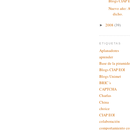
Blogs CIAP 
Nuevo año: A
dicho.
2008
(39)
►
ETIQUETAS
Aplanadores
aprender
Base de la piramide
Blogs CIAP EOI
Blogs Unimet
BRIC´s
CAPTCHA
Charlas
China
choice
CIAP EOI
colaboración
comportamiento c