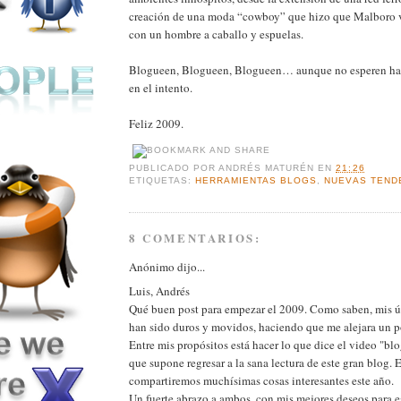
creación de una moda “cowboy” que hizo que Malboro ve
con un hombre a caballo y espuelas.
Blogueen, Blogueen, Blogueen… aunque no esperen hac
en el intento.
Feliz 2009.
PUBLICADO POR
ANDRÉS MATURÉN
EN
21:26
ETIQUETAS:
HERRAMIENTAS BLOGS
,
NUEVAS TEND
8 COMENTARIOS:
Anónimo dijo...
Luis, Andrés
Qué buen post para empezar el 2009. Como saben, mis ú
han sido duros y movidos, haciendo que me alejara un p
Entre mis propósitos está hacer lo que dice el video "blo
que supone regresar a la sana lectura de este gran blog. 
compartiremos muchísimas cosas interesantes este año.
Un fuerte abrazo a ambos, con mis mejores deseos para e