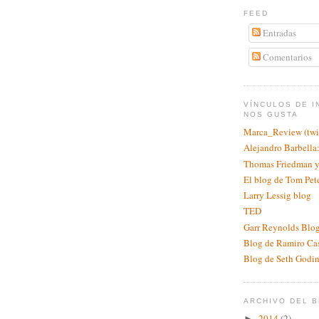
FEED
Entradas
Comentarios
VÍNCULOS DE I
NOS GUSTA
Marca_Review (twit
Alejandro Barbell
Thomas Friedman y
El blog de Tom Pet
Larry Lessig blog
TED
Garr Reynolds Blog
Blog de Ramiro Ca
Blog de Seth Godi
ARCHIVO DEL 
2014
(2)
►