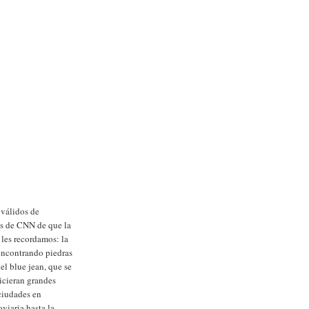
 válidos de
és de CNN de que la
 les recordamos: la
 encontrando piedras
 el blue jean, que se
icieran grandes
 ciudades en
viaria hasta la