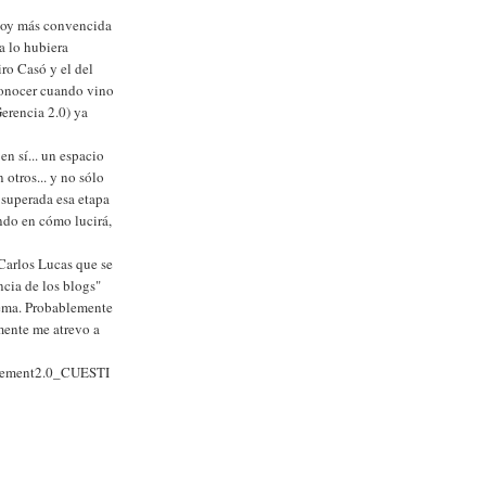
stoy más convencida
a lo hubiera
iro Casó y el del
conocer cuando vino
erencia 2.0) ya
n sí... un espacio
otros... y no sólo
 superada esa etapa
ndo en cómo lucirá,
Carlos Lucas que se
cia de los blogs"
tema. Probablemente
lmente me atrevo a
agement2.0_CUESTI