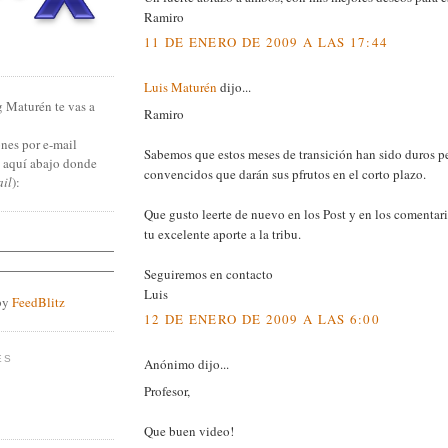
Ramiro
11 DE ENERO DE 2009 A LAS 17:44
Luis Maturén
dijo...
g Maturén te vas a
Ramiro
nes por e-mail
Sabemos que estos meses de transición han sido duros p
n aquí abajo donde
convencidos que darán sus pfrutos en el corto plazo.
ail
):
Que gusto leerte de nuevo en los Post y en los comenta
tu excelente aporte a la tribu.
Seguiremos en contacto
Luis
by
FeedBlitz
12 DE ENERO DE 2009 A LAS 6:00
ES
Anónimo dijo...
Profesor,
Que buen video!