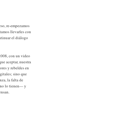
eso, re-empezamos
tamos llevarles con
ntinuar el diálogo
2008, con un video
que aceptar, nuestra
ores y rebeldes en
gitales; sino que
nza, la falta de
 no lo tienen— y
ensan.