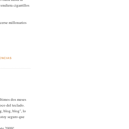
ndiera cigarrillos
erse millonarios
ENCIAS
ltimos dos meses
oco del teclado.
g, blog, blog", lo
Estoy seguro que
ste 2009!