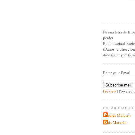
Ni una letra de Blo
perder
Recibe actualizacio
(Danos tu direcció
dice
Enter you E-m
Enter your Email
Preview
| Powered 
COLABORADOR
Andrés Maturén
Luis Maturén