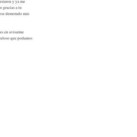
gustaron y ya me
o gracias a tu
iese demorado más
es en avisarme
abuloso que podamos