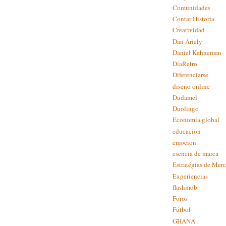
Comunidades
Contar Historia
Creatividad
Dan Ariely
Daniel Kahneman
DíaRetro
Diferenciarse
diseño online
Dudamel
Duolingo
Economía global
educacion
emocion
esencia de marca
Estratégias de Mer
Experiencias
flashmob
Foros
Fútbol
GHANA