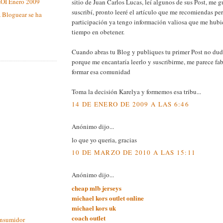
EOI Enero 2009
sitio de Juan Carlos Lucas, leí algunos de sus Post, me 
suscribí, pronto leeré el artículo que me recomiendas per
 Bloguear se ha
participación ya tengo información valiosa que me hub
tiempo en obetener.
Cuando abras tu Blog y publiques tu primer Post no dud
porque me encantaría leerlo y suscribirme, me parece f
formar esa comunidad
Toma la decisión Karelya y formemos esa tribu...
14 DE ENERO DE 2009 A LAS 6:46
Anónimo dijo...
lo que yo queria, gracias
10 DE MARZO DE 2010 A LAS 15:11
Anónimo dijo...
cheap mlb jerseys
michael kors outlet online
michael kors uk
coach outlet
onsumidor