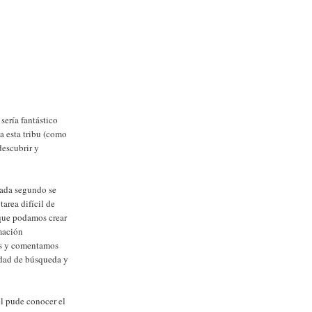
sería fantástico
a esta tribu (como
escubrir y
cada segundo se
area difícil de
 que podamos crear
mación
os y comentamos
idad de búsqueda y
él pude conocer el